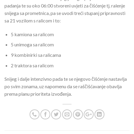
padanja te su oko 06:00 stvoreni uvjeti za čišćenje tj. ralenje
snijega sa prometnica, pa se uvodi treći stupanj pripravnosti
sa 21 vozilom s ralicom i to:
5 kamiona sa ralicom
5 unimoga sa ralicom
9 kombinirki sa ralicama
2 traktora sa ralicom
Snijeg i dalje intenzivno pada te se njegovo čišćenje nastavlja
po svim zonama, uz napomenu da se raščišćavanje obavlja
prema planu prioriteta izvođenja.