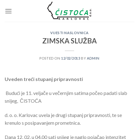
Skip
to
content
VIJESTI NASLOVNICA
ZIMSKA SLUŽBA
POSTED ON
12/02/2013
BY
ADMIN
Uveden treći stupanj pripravnosti
Budući je 11. veljače u večernjim satima počeo padati slab
snijeg, ČISTOĆA
d. o. o. Karlovac uvela je drugi stupanj pripravnosti, te se
krenulo s posipavanjem prometnica.
Dana 12. 02. u 04.00 sati snijeg je naglo pojačao intenzitet