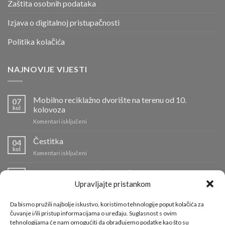
Zaštita osobnih podataka
Izjava o digitalnoj pristupačnosti
Politika kolačića
NAJNOVIJE VIJESTI
Mobilno reciklažno dvorište na terenu od 10.
07
kol
kolovoza
za
Komentari isključeni
Mobilno
reciklažno
Čestitka
04
dvorište
kol
za
Komentari isključeni
na
Čestitka
terenu
Info o radu reciklažnih dvorišta i odvozu komunalnog
od
04
kol
otpada
10.
Upravljajte pristankom
kolovoza
za
Komentari isključeni
Info
Da bismo pružili najbolje iskustvo, koristimo tehnologije poput kolačića za
o
Požar na Odlagalištu Ilovac lokaliziran
čuvanje i/ili pristup informacijama o uređaju. Suglasnost s ovim
01
radu
tehnologijama će nam omogućiti da obrađujemo podatke kao što su
kol