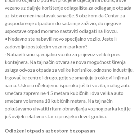
vezano uz daljnje korištenje odlagališta za odlaganje otpada
uz istovremeni nastavak sanacije. S obzirom da Centar za
gospodarenje otpadom do sada nije zaživio, do njegove
uspostave otpad moramo nastaviti odlagati na Ilovcu.
•Nedavno ste nabavili novo specijalno vozilo. Jeste li
zadovoljni postojećim voznim parkom?
-Nabavili smo specijalno vozilo za prijevoz velikih pres
kontejnera. Na taj način otvara se nova mogućnost širenja
usluga odvoza otpada za velike korisnike, odnosno industriju,
trgovačke centre i drugo, gdje se smanjuju troškovi i njima i
nama. Uskoro očekujemo isporuku još tri vozila, malog auto
smećara zapremine 4,5 metara kubičnih i dva velika auto
smećara volumena 18 kubičnih metara. Na taj način
pokušavamo uhvatiti ritam obnavljanja voznog parka koji je
još uvijek relativno star, u prosjeku devet godina.
Odloženi otpad s azbestom bezopasan