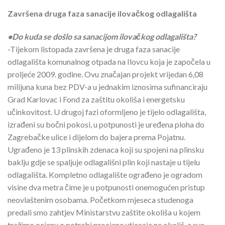
Završena druga faza sanacije ilovačkog odlagališta
•Do kuda se došlo sa sanacijom ilovačkog odlagališta?
-Tijekom listopada završena je druga faza sanacije
odlagališta komunalnog otpada na Ilovcu koja je započela u
proljeće 2009. godine. Ovu značajan projekt vrijedan 6,08
milijuna kuna bez PDV-a u jednakim iznosima sufinanciraju
Grad Karlovac i Fond za zaštitu okoliša i energetsku
učinkovitost. U drugoj fazi oformljeno je tijelo odlagališta,
izrađeni su bočni pokosi, u potpunosti je uređena ploha do
Zagrebačke ulice i dijelom do bajera prema Pojatnu.
Ugrađeno je 13 plinskih zdenaca koji su spojeni na plinsku
baklju gdje se spaljuje odlagališni plin koji nastaje u tijelu
odlagališta. Kompletno odlagalište ograđeno je ogradom
visine dva metra čime je u potpunosti onemogućen pristup
neovlaštenim osobama. Početkom mjeseca studenoga
predali smo zahtjev Ministarstvu zaštite okoliša u kojem
tražimo ocjenu o potrebi procjene utjecaja na okoliš, a sve