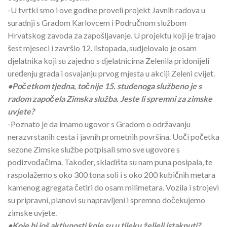
-U tvrtki smo i ove godine proveli projekt Javnih radova u
suradnji s Gradom Karlovcem i Područnom službom
Hrvatskog zavoda za zapošljavanje. U projektu koji je trajao
šest mjeseci i završio 12. listopada, sudjelovalo je osam
djelatnika koji su zajedno s djelatnicima Zelenila pridonijeli
uređenju grada i osvajanju prvog mjesta u akciji Zeleni cvijet.
•Početkom tjedna, točnije 15. studenoga službeno je s
radom započela Zimska služba. Jeste li spremni za zimske
uvjete?
-Poznato je da imamo ugovor s Gradom o održavanju
nerazvrstanih cesta i javnih prometnih površina. Uoči početka
sezone Zimske službe potpisali smo sve ugovore s
podizvođačima. Također, skladišta su nam puna posipala, te
raspolažemo s oko 300 tona soli i s oko 200 kubičnih metara
kamenog agregata četiri do osam milimetara. Vozila i strojevi
su pripravni, planovi su napravljeni i spremno dočekujemo
zimske uvjete.
•Koje bi još aktivnosti koje su u tijeku željeli istaknuti?