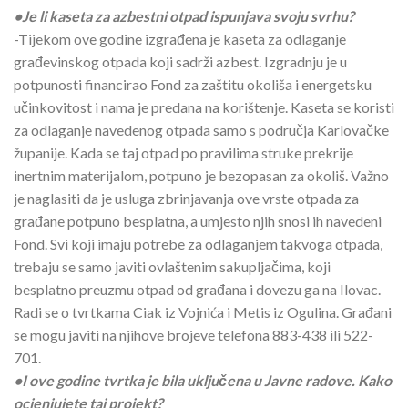
•Je li kaseta za azbestni otpad ispunjava svoju svrhu?
-Tijekom ove godine izgrađena je kaseta za odlaganje
građevinskog otpada koji sadrži azbest. Izgradnju je u
potpunosti financirao Fond za zaštitu okoliša i energetsku
učinkovitost i nama je predana na korištenje. Kaseta se koristi
za odlaganje navedenog otpada samo s područja Karlovačke
županije. Kada se taj otpad po pravilima struke prekrije
inertnim materijalom, potpuno je bezopasan za okoliš. Važno
je naglasiti da je usluga zbrinjavanja ove vrste otpada za
građane potpuno besplatna, a umjesto njih snosi ih navedeni
Fond. Svi koji imaju potrebe za odlaganjem takvoga otpada,
trebaju se samo javiti ovlaštenim sakupljačima, koji
besplatno preuzmu otpad od građana i dovezu ga na Ilovac.
Radi se o tvrtkama Ciak iz Vojnića i Metis iz Ogulina. Građani
se mogu javiti na njihove brojeve telefona 883-438 ili 522-
701.
•I ove godine tvrtka je bila uključena u Javne radove. Kako
ocjenjujete taj projekt?