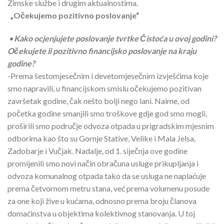
Zimske službe i drugim aktualnostima.
„Očekujemo pozitivno poslovanje“
•
Kako ocjenjujete poslovanje tvrtke Čistoća u ovoj godini?
Očekujete li pozitivno financijsko poslovanje na kraju
godine?
-Prema šestomjesečnim i devetomjesečnim izvješćima koje
smo napravili, u financijskom smislu očekujemo pozitivan
završetak godine, čak nešto bolji nego lani. Naime, od
početka godine smanjili smo troškove gdje god smo mogli,
proširili smo područje odvoza otpada u prigradskim mjesnim
odborima kao što su Gornje Stative, Velike i Mala Jelsa,
Zadobarje i Vučjak. Nadalje, od 1. siječnja ove godine
promijenili smo novi način obračuna usluge prikupljanja i
odvoza komunalnog otpada tako da se usluga ne naplaćuje
prema četvornom metru stana, već prema volumenu posude
za one koji žive u kućama, odnosno prema broju članova
domaćinstva u objektima kolektivnog stanovanja. U toj