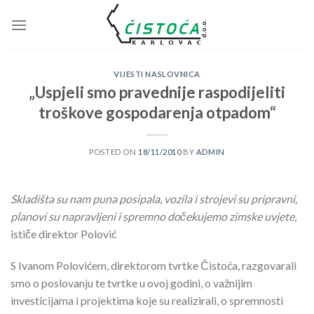
Skip
to
content
VIJESTI NASLOVNICA
„Uspjeli smo pravednije raspodijeliti
troškove gospodarenja otpadom“
POSTED ON
18/11/2010
BY
ADMIN
Skladišta su nam puna posipala, vozila i strojevi su pripravni,
planovi su napravljeni i spremno dočekujemo zimske uvjete
,
ističe direktor Polović
S Ivanom Polovićem, direktorom tvrtke Čistoća, razgovarali
smo o poslovanju te tvrtke u ovoj godini, o važnijim
investicijama i projektima koje su realizirali, o spremnosti