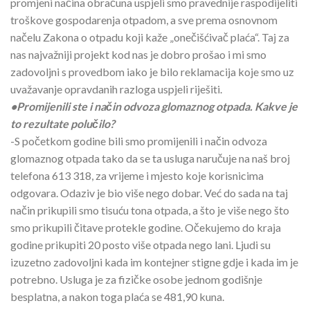
promjeni načina obračuna uspjeli smo pravednije raspodijeliti
troškove gospodarenja otpadom, a sve prema osnovnom
načelu Zakona o otpadu koji kaže „onečišćivač plaća“. Taj za
nas najvažniji projekt kod nas je dobro prošao i mi smo
zadovoljni s provedbom iako je bilo reklamacija koje smo uz
uvažavanje opravdanih razloga uspjeli riješiti.
•Promijenili ste i način odvoza glomaznog otpada. Kakve je
to rezultate polučilo?
-S početkom godine bili smo promijenili i način odvoza
glomaznog otpada tako da se ta usluga naručuje na naš broj
telefona 613 318, za vrijeme i mjesto koje korisnicima
odgovara. Odaziv je bio više nego dobar. Već do sada na taj
način prikupili smo tisuću tona otpada, a što je više nego što
smo prikupili čitave protekle godine. Očekujemo do kraja
godine prikupiti 20 posto više otpada nego lani. Ljudi su
izuzetno zadovoljni kada im kontejner stigne gdje i kada im je
potrebno. Usluga je za fizičke osobe jednom godišnje
besplatna, a nakon toga plaća se 481,90 kuna.