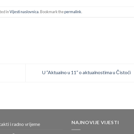
ted in
Vijesti naslovnica
. Bookmark the
permalink
.
U “Aktualno u 11” o aktualnostima u Čistoći
NAJNOVIJE VIJESTI
akti i radno vrijeme