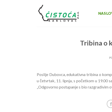
Skip
to
NASLO
content
Tribina o 
P
Poslije Dubovca, edukativna tribina o kompo
u četvrtak, 11. lipnja, s početkom u 19.00 
„Odgovorno postupanje s bio razgradivim o