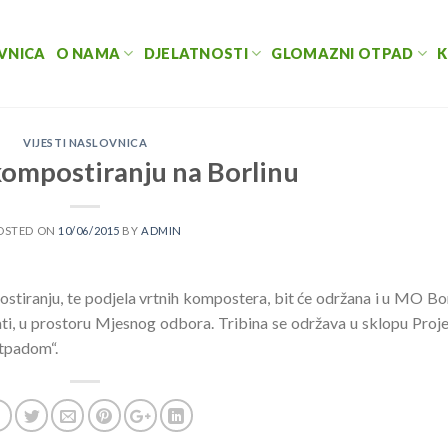
VNICA
O NAMA
DJELATNOSTI
GLOMAZNI OTPAD
K
VIJESTI NASLOVNICA
kompostiranju na Borlinu
OSTED ON
10/06/2015
BY
ADMIN
stiranju, te podjela vrtnih kompostera, bit će održana i u MO Bor
sati, u prostoru Mjesnog odbora. Tribina se održava u sklopu Proj
tpadom“.