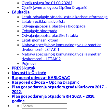
Cjenik usluga (od 01.08.2026.)
Cjenik javne usluge za Općinu Draganić
Edukacija
Letak-odvajanje otpada i ostale korisne informacije
Letak- reciklažna dvorišta
Odvajanja papira, plastike i biootpada
Odvajanje biootpada
Odvajanje papira, plastike i stakla
Letak glomazni otpad
Nabava specijalnog komunalnog vozila smetlar
dvokomorni- LETAK 1
Nabava specijalnog komunalnog vozila smetlar
dvokomorni – LETAK 2
Pojmovi
PRESS kutak
Novosti iz Čistoće
Raspored odvoza– KARLOVAC
Raspored odvoza – Općina Draganić
Plan gospodarenja otpadom grada Karlovca 2017. –
2022.
Plan gospodarenja otpadom RH 2023. – 2028.
godine