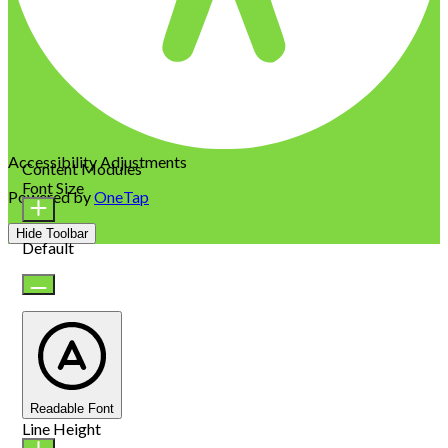
Accessibility Adjustments
Content Modules
Font Size
Powered by
OneTap
Hide Toolbar
Default
Readable Font
Line Height