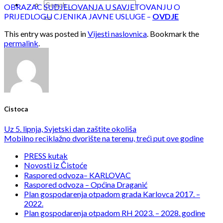
OBRAZAC SUDJELOVANJA U SAVJETOVANJU O
PRIJEDLOGU CJENIKA JAVNE USLUGE –
OVDJE
This entry was posted in
Vijesti naslovnica
. Bookmark the
permalink
.
Cistoca
Uz 5. lipnja, Svjetski dan zaštite okoliša
Mobilno reciklažno dvorište na terenu, treći put ove godine
PRESS kutak
Novosti iz Čistoće
Raspored odvoza– KARLOVAC
Raspored odvoza – Općina Draganić
Plan gospodarenja otpadom grada Karlovca 2017. –
2022.
Plan gospodarenja otpadom RH 2023. – 2028. godine