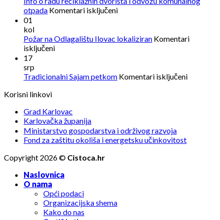
Info o radu reciklažnih dvorišta i odvozu komunalnog
za
otpada
Komentari isključeni
Info
01
o
kol
radu
Požar na Odlagalištu Ilovac lokaliziran
Komentari
reciklažnih
za
isključeni
dvorišta
Požar
17
i
na
srp
odvozu
Odlagalištu
za
Tradicionalni Sajam petkom
Komentari isključeni
komunalnog
Ilovac
Tradicion
otpada
Korisni linkovi
lokaliziran
Sajam
petkom
Grad Karlovac
Karlovačka županija
Ministarstvo gospodarstva i održivog razvoja
Fond za zaštitu okoliša i energetsku učinkovitost
Copyright 2026 ©
Cistoca.hr
Naslovnica
O nama
Opći podaci
Organizacijska shema
Kako do nas