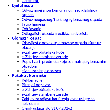
Certifikati
Djelatnosti
Odvoz miješanog komunalnog i reciklabilnog
otpada
Odvoz neopasnog/inertnog i glomaznog otpada
Javna higijena
Održavanje
Odlagalište otpada i reciklažna dvorišta
Glomazni otpad
Obavijest o odvozu glomaznog otpada i šute uz
plaćanje
e-Zahtjev obiteljske kuće
e-Zahtjev stambene zgrade
Popis tvari i predmeta koje se smatraju glomaznim
otpadom
eMail za slanje obrasca
Kutak za korisnike
Reklamacije
Pitanja i odgovori
e-Zahtjev obiteljske kuće
e-Zahtjev stambene zgrade
Zahtjev za odjavu korištenja javne usluge na
nekretnini
Cjenik usluga (do 31.07.2026.)