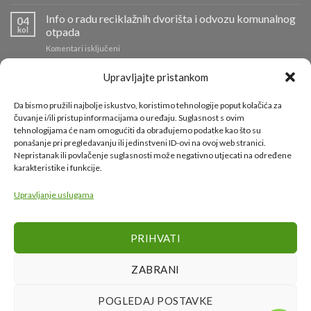
Čestitka
Info o radu reciklažnih dvorišta i odvozu komunalnog
04
kol
otpada
za
Komentari isključeni
Info
o
Požar na Odlagalištu Ilovac lokaliziran
01
Upravljajte pristankom
radu
kol
za
Komentari isključeni
reciklažnih
Požar
Da bismo pružili najbolje iskustvo, koristimo tehnologije poput kolačića za
dvorišta
na
Tradicionalni Sajam petkom
čuvanje i/ili pristup informacijama o uređaju. Suglasnost s ovim
i
17
Odlagalištu
tehnologijama će nam omogućiti da obrađujemo podatke kao što su
srp
odvozu
za
Komentari isključeni
Ilovac
komunalnog
ponašanje pri pregledavanju ili jedinstveni ID-ovi na ovoj web stranici.
Tradicionalni
lokaliziran
otpada
Nepristanak ili povlačenje suglasnosti može negativno utjecati na određene
Sajam
karakteristike i funkcije.
petkom
KORISNI LINKOVI
Upravljanje uslugama
Grad Karlovac
PRIHVATI
Karlovačka županija
Ministarstvo gospodarstva i održivog razvoja
ZABRANI
Fond za zaštitu okoliša i energetsku učinkovitost
POGLEDAJ POSTAVKE