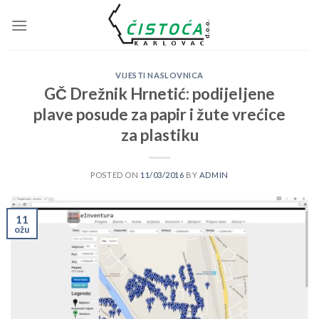
Skip
to
content
VIJESTI NASLOVNICA
GČ Drežnik Hrnetić: podijeljene
plave posude za papir i žute vrećice
za plastiku
POSTED ON
11/03/2016
BY
ADMIN
11
ožu