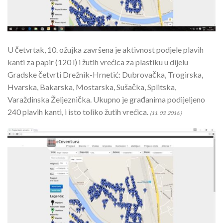
U četvrtak, 10. ožujka završena je aktivnost podjele plavih
kanti za papir (120 l) i žutih vrećica za plastiku u dijelu
Gradske četvrti Drežnik-Hrnetić: Dubrovačka, Trogirska,
Hvarska, Bakarska, Mostarska, Sušačka, Splitska,
Varaždinska Željeznička. Ukupno je građanima podijeljeno
240 plavih kanti, i isto toliko žutih vrećica.
(11. 03. 2016.)