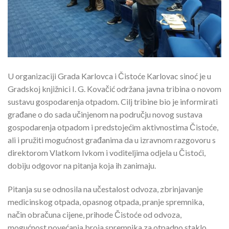
U organizaciji Grada Karlovca i Čistoće Karlovac sinoć je u
Gradskoj knjižnici I. G. Kovačić održana javna tribina o novom
sustavu gospodarenja otpadom. Cilj tribine bio je informirati
građane o do sada učinjenom na području novog sustava
gospodarenja otpadom i predstojećim aktivnostima Čistoće,
ali i pružiti mogućnost građanima da u izravnom razgovoru s
direktorom Vlatkom Ivkom i voditeljima odjela u Čistoći,
dobiju odgovor na pitanja koja ih zanimaju.
Pitanja su se odnosila na učestalost odvoza, zbrinjavanje
medicinskog otpada, opasnog otpada, pranje spremnika,
način obračuna cijene, prihode Čistoće od odvoza,
mogućnost povećanja broja spremnika za otpadno staklo…