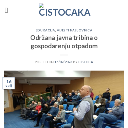
Skip
to
content
EDUKACIJA
,
VIJESTI NASLOVNICA
Održana javna tribina o
gospodarenju otpadom
POSTED ON
16/02/2023
BY
CISTOCA
16
velj