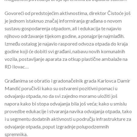
Govoreći od predstojećim aktivnostima, direktor Čistoće još
je jednom istaknuo značaj informiranja građana o novom
sustavu gospodarenja otpadom, ali i edukacija te najavio
njihovo održavanje tijekom godine, a ponajprije najmlađih.
Između ostalog je najavio raspored odvoza otpada do kraja
godine koji će dobiti svi građani, nabavu novih komunalnih
vozila, postavljanje aparata za otkup plastične ambalaže na
RD Ilovac…
Građanima se obratio i gradonačelnik grada Karlovca Damir
Mandić poručivši kako su ostvareni pozitivni pomaci u
odvajanju otpada, no da svi zajedno moramo uložiti još
napora kako bi stopa odvajanja bila još veća; kako u smislu
provedbe edukacije i stvaranja navika odvajanja otpada, tako
i u segmentu dodatnih aktivnosti u području infrastrukture za
odvajanje otpada, poput izgradnje polupodzemnih
spremnika.