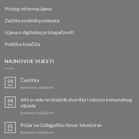
Pristup informacijama
Zaštita osobnih podataka
Izjava o digitalnoj pristupačnosti
Politika kolačića
NAJNOVIJE VIJESTI
Čestitka
04
kol
za
Komentari isključeni
Čestitka
Info o radu reciklažnih dvorišta i odvozu komunalnog
04
kol
otpada
za
Komentari isključeni
Info
o
Požar na Odlagalištu Ilovac lokaliziran
01
radu
kol
za
Komentari isključeni
reciklažnih
Požar
dvorišta