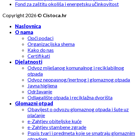
Fond za zaštitu okoliša i energetsku učinkovitost
Copyright 2026 ©
Cistoca.hr
Naslovnica
O nama
Opći podaci
Organizacijska shema
Kako do nas
Certifikati
Djelatnosti
Odvoz miješanog komunalnog i reciklabilnog
otpada
Odvoz neopasnog/inertnog i glomaznog otpada
Javna higijena
Održavanje
Odlagalište otpada i reciklažna dvorišta
Glomazni otpad
Obavijest o odvozu glomaznog otpada i šute uz
plaćanje
e-Zahtjev obiteljske kuće
e-Zahtjev stambene zgrade
Popis tvari i predmeta koje se smatraju glomaznim
otpadom