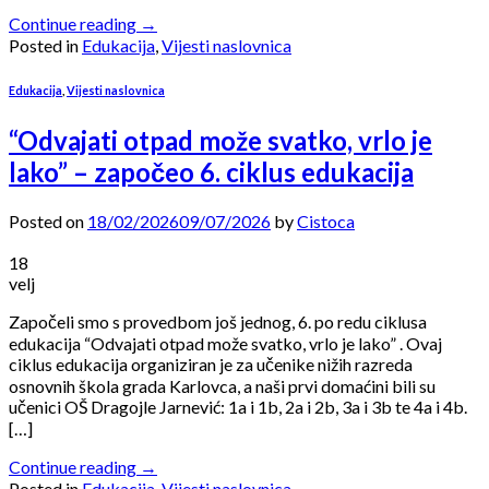
Continue reading
→
Posted in
Edukacija
,
Vijesti naslovnica
Edukacija
,
Vijesti naslovnica
“Odvajati otpad može svatko, vrlo je
lako” – započeo 6. ciklus edukacija
Posted on
18/02/2026
09/07/2026
by
Cistoca
18
velj
Započeli smo s provedbom još jednog, 6. po redu ciklusa
edukacija “Odvajati otpad može svatko, vrlo je lako” . Ovaj
ciklus edukacija organiziran je za učenike nižih razreda
osnovnih škola grada Karlovca, a naši prvi domaćini bili su
učenici OŠ Dragojle Jarnević: 1a i 1b, 2a i 2b, 3a i 3b te 4a i 4b.
[…]
Continue reading
→
Posted in
Edukacija
,
Vijesti naslovnica