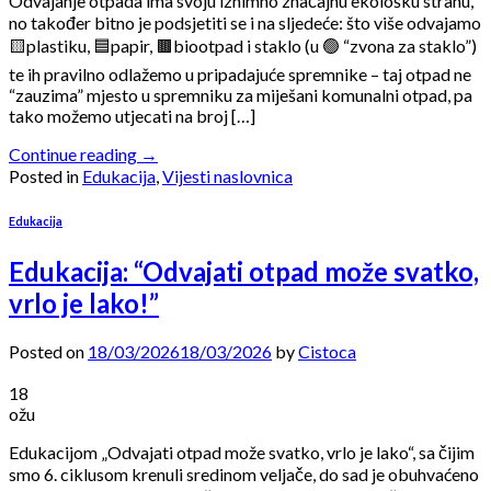
Odvajanje otpada ima svoju iznimno značajnu ekološku stranu,
no također bitno je podsjetiti se i na sljedeće: što više odvajamo
🟨plastiku, 🟦papir, 🟫biootpad i staklo (u 🟢 “zvona za staklo”)
te ih pravilno odlažemo u pripadajuće spremnike – taj otpad ne
“zauzima” mjesto u spremniku za miješani komunalni otpad, pa
tako možemo utjecati na broj […]
Continue reading
→
Posted in
Edukacija
,
Vijesti naslovnica
Edukacija
Edukacija: “Odvajati otpad može svatko,
vrlo je lako!”
Posted on
18/03/2026
18/03/2026
by
Cistoca
18
ožu
Edukacijom „Odvajati otpad može svatko, vrlo je lako“, sa čijim
smo 6. ciklusom krenuli sredinom veljače, do sad je obuhvaćeno