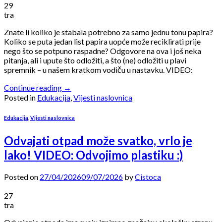
29
tra
Znate li koliko je stabala potrebno za samo jednu tonu papira?
Koliko se puta jedan list papira uopće može reciklirati prije
nego što se potpuno raspadne? Odgovore na ova i još neka
pitanja, ali i upute što odložiti, a što (ne) odložiti u plavi
spremnik – u našem kratkom vodiču u nastavku. VIDEO:
Continue reading
→
Posted in
Edukacija
,
Vijesti naslovnica
Edukacija
,
Vijesti naslovnica
Odvajati otpad može svatko, vrlo je
lako! VIDEO: Odvojimo plastiku :)
Posted on
27/04/2026
09/07/2026
by
Cistoca
27
tra