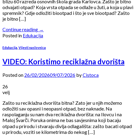
blizu 60 razreda osnovnih škola grada Karlovca. Zašto je bitno
odvajati otpad? Koja vrsta otpada se odlaže u žuti, a koja u plavi
spremnik? Gdje odložiti biootpad i što je sve biootpad? Zašto
je bitno […]
Continue reading
→
Posted in
Edukacija
Edukacija
,
Vijesti naslovnica
VIDEO: Koristimo reciklažna dvorišta
Posted on
26/02/2026
09/07/2026
by
Cistoca
26
velj
Zašto su reciklažna dvorišta bitna? Zato jer u njih možemo
odložiti sav opasni i neopasni otpad, bez naknade. Na
raspolaganju su nam dva reciklažna dvorišta: na Ilovcu i na
Maloj Švarči. Poruka onima ne bas savjesnima koji bacaju
otpad u prirodu i stvaraju divlja odlagališta: zašto bacati otpad
u prirodu, voziti se kilometrima do nekog […]