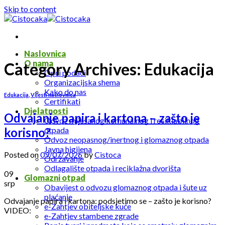
Skip to content
Naslovnica
O nama
Category Archives:
Edukacija
Opći podaci
Organizacijska shema
Kako do nas
Edukacija
,
Vijesti naslovnica
Certifikati
Djelatnosti
Odvajanje papira i kartona – zašto je
Odvoz miješanog komunalnog i reciklabilnog
otpada
korisno?
Odvoz neopasnog/inertnog i glomaznog otpada
Javna higijena
Posted on
09/07/2026
by
Cistoca
Održavanje
Odlagalište otpada i reciklažna dvorišta
09
Glomazni otpad
srp
Obavijest o odvozu glomaznog otpada i šute uz
plaćanje
Odvajanje papira i kartona: podsjetimo se – zašto je korisno?
e-Zahtjev obiteljske kuće
VIDEO:
e-Zahtjev stambene zgrade