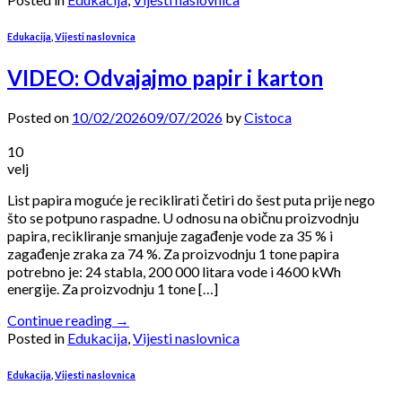
Edukacija
,
Vijesti naslovnica
VIDEO: Odvajajmo papir i karton
Posted on
10/02/2026
09/07/2026
by
Cistoca
10
velj
List papira moguće je reciklirati četiri do šest puta prije nego
što se potpuno raspadne. U odnosu na običnu proizvodnju
papira, recikliranje smanjuje zagađenje vode za 35 % i
zagađenje zraka za 74 %. Za proizvodnju 1 tone papira
potrebno je: 24 stabla, 200 000 litara vode i 4600 kWh
energije. Za proizvodnju 1 tone […]
Continue reading
→
Posted in
Edukacija
,
Vijesti naslovnica
Edukacija
,
Vijesti naslovnica