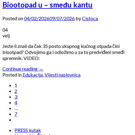
Biootopad u – smeđu kantu
Posted on
04/02/2026
09/07/2026
by
Cistoca
04
velj
Jeste li znali da čak 35 posto ukupnog kućnog otpada čini
biootpad? Odvojimo ga i odložimo u za to predviđeni smeđi
spremnik. VIDEO:
Continue reading
→
Posted in
Edukacija
,
Vijesti naslovnica
1
2
3
4
…
7
PRESS kutak