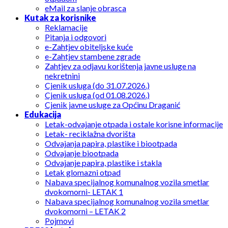
eMail za slanje obrasca
Kutak za korisnike
Reklamacije
Pitanja i odgovori
e-Zahtjev obiteljske kuće
e-Zahtjev stambene zgrade
Zahtjev za odjavu korištenja javne usluge na
nekretnini
Cjenik usluga (do 31.07.2026.)
Cjenik usluga (od 01.08.2026.)
Cjenik javne usluge za Općinu Draganić
Edukacija
Letak-odvajanje otpada i ostale korisne informacije
Letak- reciklažna dvorišta
Odvajanja papira, plastike i biootpada
Odvajanje biootpada
Odvajanje papira, plastike i stakla
Letak glomazni otpad
Nabava specijalnog komunalnog vozila smetlar
dvokomorni- LETAK 1
Nabava specijalnog komunalnog vozila smetlar
dvokomorni – LETAK 2
Pojmovi