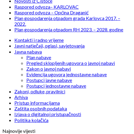
Novosti iz Čistoće
Raspored odvoza– KARLOVAC
Raspored odvoza – Općina Draganić
Plan gospodarenja otpadom grada Karlovca 2017. –
2022.
Plan gospodarenja otpadom RH 2023. – 2028. godine
Kontakti i radno vrijeme
Javni natječaji, oglasi, savjetovanja
Javna nabava
Plan nabave
Pregled sklopljenih ugovora o javnoj nabavi
Zakon o javnoj nabavi
Evidencija ugovora jednostavne nabave
Postupci javne nabave
Postupci jednostavne nabave
Zakoni, odluke, pravilnici
Arhiva
Pristup informacijama
Zaštita osobnih podataka
Izjava o digitalnoj pristupačnosti
Politika kolačića
Najnovije vijesti