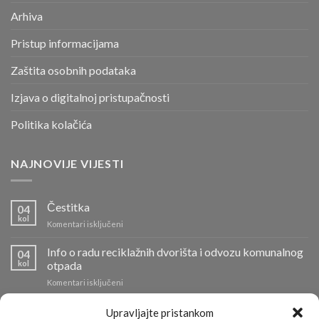
Arhiva
Pristup informacijama
Zaštita osobnih podataka
Izjava o digitalnoj pristupačnosti
Politika kolačića
NAJNOVIJE VIJESTI
Čestitka
04
kol
za
Komentari isključeni
Čestitka
Info o radu reciklažnih dvorišta i odvozu komunalnog
04
kol
otpada
za
Komentari isključeni
Info
o
Požar na Odlagalištu Ilovac lokaliziran
01
Upravljajte pristankom
radu