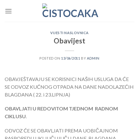
Skip
to
content
VIJESTI NASLOVNICA
Obavijest
POSTED ON
13/06/2011
BY
ADMIN
OBAVJEŠTAVAJU SE KORISNICI NAŠIH USLUGA DA ĆE
SE ODVOZ KUĆNOG OTPADA NA DANE NADOLAZEĆIH
BLAGDANA ( 22. i 23.LIPNJA)
OBAVLJATI U REDOVITOM TJEDNOM RADNOM
CIKLUSU
.
ODVOZ ĆE SE OBAVLJATI PREMA UOBIČAJNOM
RASPOREDU UKLJUČUJUČI I DANE BLAGDANA.