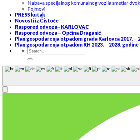
Nabava specijalnog komunalnog vozila smetlar dvo
Pojmovi
PRESS kutak
Novosti iz Čistoće
Raspored odvoza– KARLOVAC
Raspored odvoza – Općina Draganić
Plan gospodarenja otpadom grada Karlovca 2017. – 
Plan gospodarenja otpadom RH 2023. – 2028. godine