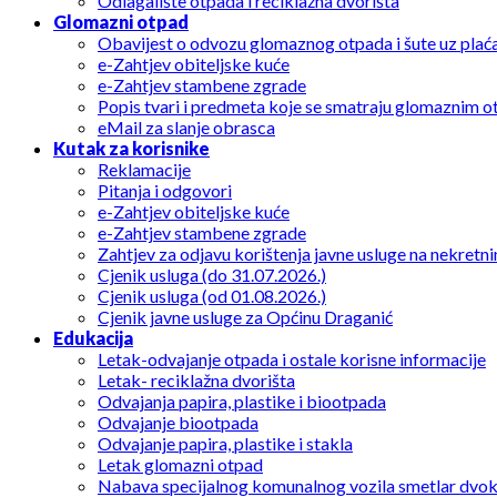
Odlagalište otpada i reciklažna dvorišta
Glomazni otpad
Obavijest o odvozu glomaznog otpada i šute uz plać
e-Zahtjev obiteljske kuće
e-Zahtjev stambene zgrade
Popis tvari i predmeta koje se smatraju glomaznim 
eMail za slanje obrasca
Kutak za korisnike
Reklamacije
Pitanja i odgovori
e-Zahtjev obiteljske kuće
e-Zahtjev stambene zgrade
Zahtjev za odjavu korištenja javne usluge na nekretni
Cjenik usluga (do 31.07.2026.)
Cjenik usluga (od 01.08.2026.)
Cjenik javne usluge za Općinu Draganić
Edukacija
Letak-odvajanje otpada i ostale korisne informacije
Letak- reciklažna dvorišta
Odvajanja papira, plastike i biootpada
Odvajanje biootpada
Odvajanje papira, plastike i stakla
Letak glomazni otpad
Nabava specijalnog komunalnog vozila smetlar dvo