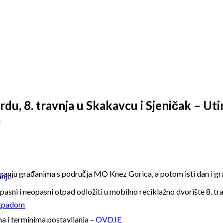
du, 8. travnja u Skakavcu i Sjeničak – Utin
a
olaganju građanima s područja MO Knez Gorica, a potom isti dan i
anje
ni i neopasni otpad odložiti u mobilno reciklažno dvorište 8. trav
otpadom
a i terminima postavljanja –
OVDJE