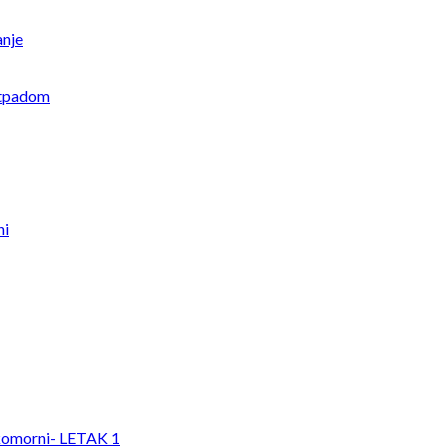
anje
otpadom
ni
komorni- LETAK 1