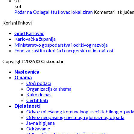
01
kol
Požar na Odlagalištu Ilovac lokaliziran
Komentari isključen
Korisni linkovi
Grad Karlovac
Karlovačka županija
Ministarstvo gospodarstva i održivog razvoja
Fond za zaštitu okoliša i energetsku učinkovitost
Copyright 2026 ©
Cistoca.hr
Naslovnica
O nama
Opći podaci
Organizacijska shema
Kako do nas
Certifikati
Djelatnosti
Odvoz miješanog komunalnog i reciklabilnog otpad
Odvoz neopasnog/inertnog i glomaznog otpada
Javna higijena
Održavanje