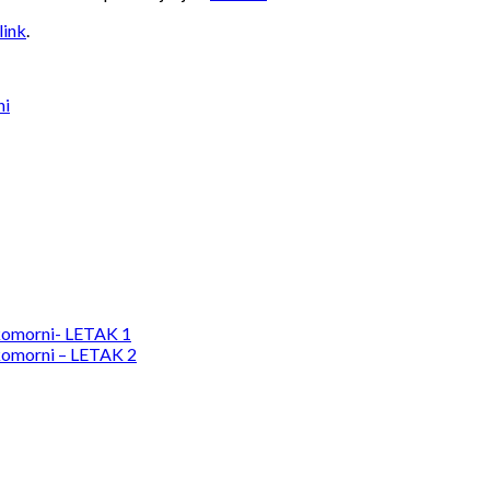
link
.
ni
komorni- LETAK 1
komorni – LETAK 2