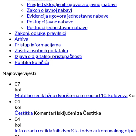
Pregled sklopljenih ugovora o javnoj nabavi
Zakon o javnoj nabavi
Evidencija ugovora jednostavne nabave
Postupci javne nabave
Postupci jednostavne nabave
Zakoni, odluke, pravilnici
Arhiva
Pristup informacijama
Zaštita osobnih podataka
Izjava o digitalnoj pristupačnosti
Politika kolačića
Najnovije vijesti
07
kol
Mobilno reciklažno dvorište na terenu od 10. kolovoza
Kom
04
kol
Čestitka
Komentari isključeni
za Čestitka
04
kol
Info o radu reciklažnih dvorišta i odvozu komunalnog otpa