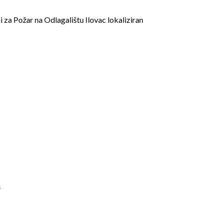
i
za Požar na Odlagalištu Ilovac lokaliziran
a