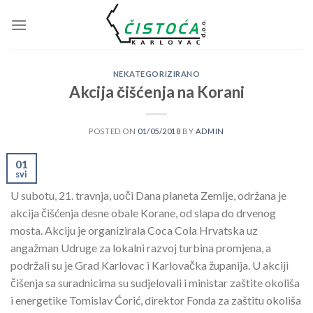
Skip
to
content
NEKATEGORIZIRANO
Akcija čišćenja na Korani
POSTED ON
01/05/2018
BY
ADMIN
01
svi
U subotu, 21. travnja, uoči Dana planeta Zemlje, održana je
akcija čišćenja desne obale Korane, od slapa do drvenog
mosta. Akciju je organizirala Coca Cola Hrvatska uz
angažman Udruge za lokalni razvoj turbina promjena, a
podržali su je Grad Karlovac i Karlovačka županija. U akciji
čišenja sa suradnicima su sudjelovali i ministar zaštite okoliša
i energetike Tomislav Ćorić, direktor Fonda za zaštitu okoliša