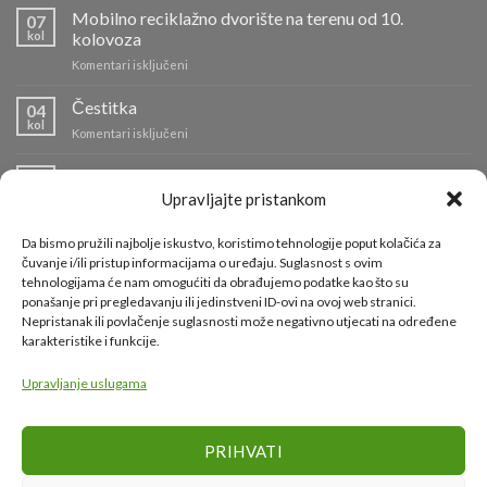
Mobilno reciklažno dvorište na terenu od 10.
07
kol
kolovoza
za
Komentari isključeni
Mobilno
reciklažno
Čestitka
04
dvorište
kol
za
Komentari isključeni
na
Čestitka
terenu
Info o radu reciklažnih dvorišta i odvozu komunalnog
od
04
kol
otpada
10.
Upravljajte pristankom
kolovoza
za
Komentari isključeni
Info
Da bismo pružili najbolje iskustvo, koristimo tehnologije poput kolačića za
o
Požar na Odlagalištu Ilovac lokaliziran
čuvanje i/ili pristup informacijama o uređaju. Suglasnost s ovim
01
radu
tehnologijama će nam omogućiti da obrađujemo podatke kao što su
kol
za
Komentari isključeni
reciklažnih
ponašanje pri pregledavanju ili jedinstveni ID-ovi na ovoj web stranici.
Požar
dvorišta
Nepristanak ili povlačenje suglasnosti može negativno utjecati na određene
na
i
karakteristike i funkcije.
Odlagalištu
KORISNI LINKOVI
odvozu
Ilovac
komunalnog
lokaliziran
Upravljanje uslugama
otpada
Grad Karlovac
PRIHVATI
Karlovačka županija