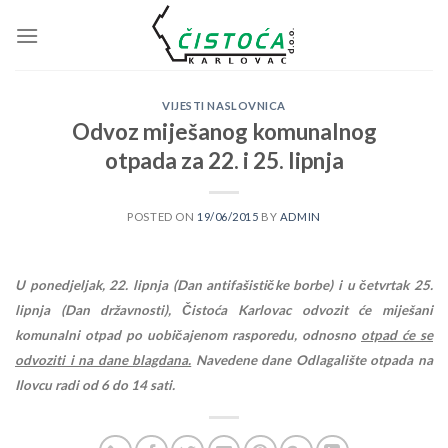
Skip
to
content
VIJESTI NASLOVNICA
Odvoz miješanog komunalnog
otpada za 22. i 25. lipnja
POSTED ON
19/06/2015
BY
ADMIN
U ponedjeljak, 22. lipnja (Dan antifašističke borbe) i u četvrtak 25.
lipnja (Dan državnosti), Čistoća Karlovac odvozit će miješani
komunalni otpad po uobičajenom rasporedu, odnosno
otpad će se
odvoziti i na dane blagdana.
Navedene dane Odlagalište otpada na
Ilovcu radi od 6 do 14 sati.