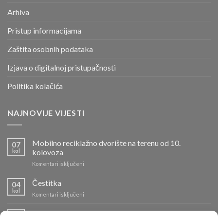
Arhiva
Pristup informacijama
Zaštita osobnih podataka
Izjava o digitalnoj pristupačnosti
Politika kolačića
NAJNOVIJE VIJESTI
Mobilno reciklažno dvorište na terenu od 10.
07
kol
kolovoza
za
Komentari isključeni
Mobilno
reciklažno
Čestitka
04
dvorište
kol
za
Komentari isključeni
na
Čestitka
terenu
Info o radu reciklažnih dvorišta i odvozu komunalnog
od
04