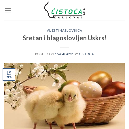
Skip
to
content
VIJESTI NASLOVNICA
Sretan i blagoslovljen Uskrs!
POSTED ON
15/04/2022
BY
CISTOCA
15
tra