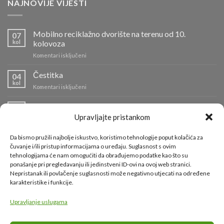
NAJNOVIJE VIJESTI
Mobilno reciklažno dvorište na terenu od 10.
07
kol
kolovoza
za
Komentari isključeni
Mobilno
reciklažno
Čestitka
04
dvorište
kol
za
Komentari isključeni
na
Čestitka
terenu
Info o radu reciklažnih dvorišta i odvozu komunalnog
od
04
kol
otpada
10.
Upravljajte pristankom
kolovoza
za
Komentari isključeni
Info
Da bismo pružili najbolje iskustvo, koristimo tehnologije poput kolačića za
o
Požar na Odlagalištu Ilovac lokaliziran
čuvanje i/ili pristup informacijama o uređaju. Suglasnost s ovim
01
radu
tehnologijama će nam omogućiti da obrađujemo podatke kao što su
kol
za
Komentari isključeni
reciklažnih
ponašanje pri pregledavanju ili jedinstveni ID-ovi na ovoj web stranici.
Požar
dvorišta
Nepristanak ili povlačenje suglasnosti može negativno utjecati na određene
na
i
karakteristike i funkcije.
Odlagalištu
KORISNI LINKOVI
odvozu
Ilovac
komunalnog
lokaliziran
Upravljanje uslugama
otpada
Grad Karlovac