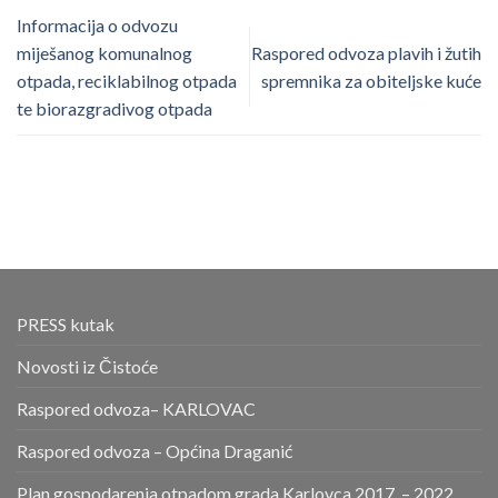
Informacija o odvozu
miješanog komunalnog
Raspored odvoza plavih i žutih
otpada, reciklabilnog otpada
spremnika za obiteljske kuće
te biorazgradivog otpada
PRESS kutak
Novosti iz Čistoće
Raspored odvoza– KARLOVAC
Raspored odvoza – Općina Draganić
Plan gospodarenja otpadom grada Karlovca 2017. – 2022.