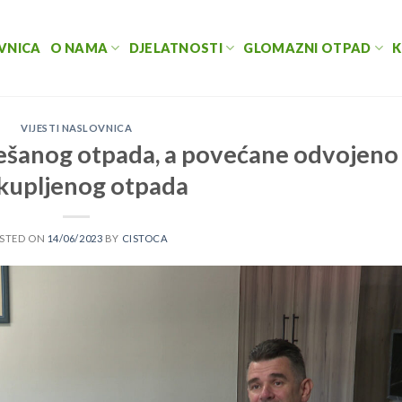
VNICA
O NAMA
DJELATNOSTI
GLOMAZNI OTPAD
K
VIJESTI NASLOVNICA
ješanog otpada, a povećane odvojeno
kupljenog otpada
STED ON
14/06/2023
BY
CISTOCA