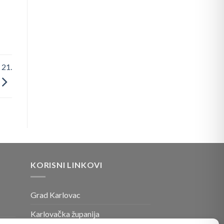
 21.
KORISNI LINKOVI
Grad Karlovac
Karlovačka županija