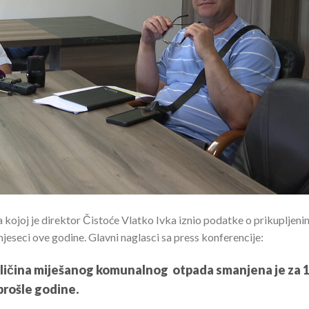
 kojoj je direktor Čistoće Vlatko Ivka iznio podatke o prikupljeni
eseci ove godine. Glavni naglasci sa press konferencije:
oličina miješanog komunalnog otpada smanjena je za 
prošle godine.