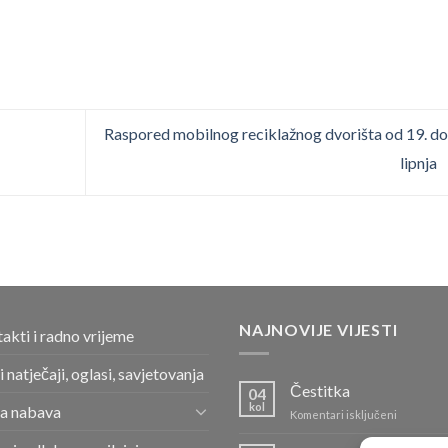
Raspored mobilnog reciklažnog dvorišta od 19. do
lipnja
NAJNOVIJE VIJESTI
akti i radno vrijeme
i natječaji, oglasi, savjetovanja
Čestitka
04
kol
a nabava
za
Komentari isključeni
Čestitka