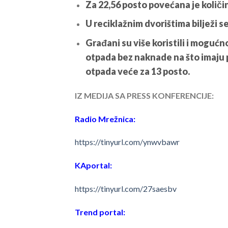
Za 22,56 posto povećana je količ
U reciklažnim dvorištima bilježi s
Građani su više koristili i mogu
otpada bez naknade na što imaju 
otpada veće za 13 posto.
IZ MEDIJA SA PRESS KONFERENCIJE:
Radio Mrežnica:
https://tinyurl.com/ynwvbawr
KAportal:
https://tinyurl.com/27saesbv
Trend portal: