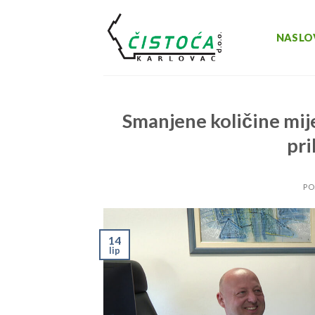
Skip
to
NASLO
content
Smanjene količine mi
pri
PO
14
lip