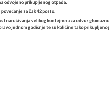
ina odvojeno prikupljenog otpada.
e povećanje za čak 42 posto.
ćnost naručivanja velikog kontejnera za odvoz glomazn
pravo jednom godišnje te su količine tako prikupljeno