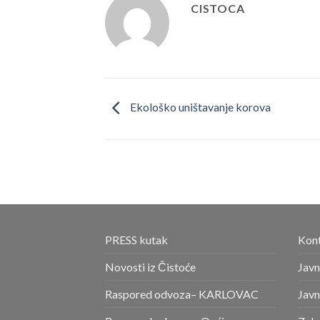
CISTOCA
Ekološko uništavanje korova
PRESS kutak
Kont
Novosti iz Čistoće
Javn
Raspored odvoza– KARLOVAC
Javn