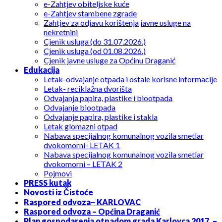
e-Zahtjev obiteljske kuće
e-Zahtjev stambene zgrade
Zahtjev za odjavu korištenja javne usluge na
nekretnini
Cjenik usluga (do 31.07.2026.)
Cjenik usluga (od 01.08.2026.)
Cjenik javne usluge za Općinu Draganić
Edukacija
Letak-odvajanje otpada i ostale korisne informacije
Letak- reciklažna dvorišta
Odvajanja papira, plastike i biootpada
Odvajanje biootpada
Odvajanje papira, plastike i stakla
Letak glomazni otpad
Nabava specijalnog komunalnog vozila smetlar
dvokomorni- LETAK 1
Nabava specijalnog komunalnog vozila smetlar
dvokomorni – LETAK 2
Pojmovi
PRESS kutak
Novosti iz Čistoće
Raspored odvoza– KARLOVAC
Raspored odvoza – Općina Draganić
Plan gospodarenja otpadom grada Karlovca 2017. –