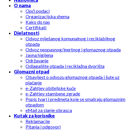
O nama
Opći podaci
Organizacijska shema
Kako do nas
Certifikati
Djelatnosti
Odvoz miješanog komunalnog i reciklabilnog
otpada
Odvoz neopasnog/inertnog i glomaznog otpada
Javna higijena
Održavanje
Odlagalište otpada i reciklažna dvorišta
Glomazni otpad
Obavijest o odvozu glomaznog otpada i šute uz
plaćanje
e-Zahtjev obiteljske kuće
e-Zahtjev stambene zgrade
Popis tvari i predmeta koje se smatraju glomaznim
otpadom
eMail za slanje obrasca
Kutak za korisnike
Reklamacije
Pitanja i odgovori