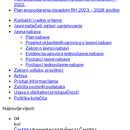
2022.
Plan gospodarenja otpadom RH 2023. – 2028. godine
Kontakti i radno vrijeme
Javni natječaji, oglasi, savjetovanja
Javna nabava
Plan nabave
Pregled sklopljenih ugovora o javnoj nabavi
Zakon o javnoj nabavi
Evidencija ugovora jednostavne nabave
Postupci javne nabave
Postupci jednostavne nabave
Zakoni, odluke, pravilnici
Arhiva
Pristup informacijama
Zaštita osobnih podataka
Izjava o digitalnoj pristupačnosti
Politika kolačića
Najnovije vijesti
04
kol
Čestitka
Komentari isključeni
za Čestitka