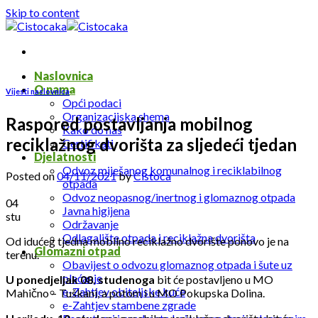
Skip to content
Naslovnica
O nama
Vijesti naslovnica
Opći podaci
Organizacijska shema
Raspored postavljanja mobilnog
Kako do nas
reciklažnog dvorišta za sljedeći tjedan
Certifikati
Djelatnosti
Odvoz miješanog komunalnog i reciklabilnog
Posted on
04/11/2021
by
Cistoca
otpada
Odvoz neopasnog/inertnog i glomaznog otpada
04
Javna higijena
stu
Održavanje
Odlagalište otpada i reciklažna dvorišta
Od idućeg tjedna mobilno reciklažno dvorište ponovo je na
Glomazni otpad
terenu.
Obavijest o odvozu glomaznog otpada i šute uz
plaćanje
U ponedjeljak 08. studenoga
bit će postavljeno u MO
e-Zahtjev obiteljske kuće
Mahično – Tuškani, a potom i u MO Pokupska Dolina.
e-Zahtjev stambene zgrade