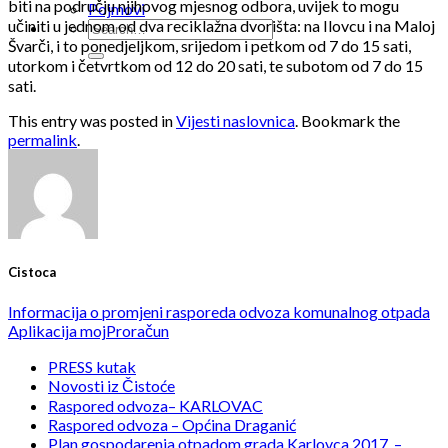
biti na području njihovog mjesnog odbora, uvijek to mogu
Pojmovi
učiniti u jednom od dva reciklažna dvorišta: na Ilovcu i na Maloj
Švarči, i to ponedjeljkom, srijedom i petkom od 7 do 15 sati,
utorkom i četvrtkom od 12 do 20 sati, te subotom od 7 do 15
sati.
This entry was posted in
Vijesti naslovnica
. Bookmark the
permalink
.
Cistoca
Informacija o promjeni rasporeda odvoza komunalnog otpada
Aplikacija mojProračun
PRESS kutak
Novosti iz Čistoće
Raspored odvoza– KARLOVAC
Raspored odvoza – Općina Draganić
Plan gospodarenja otpadom grada Karlovca 2017. –