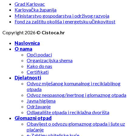
Grad Karlovac
Karlovačka županija
Ministarstvo gospodarstva i održivog razvoja
Fond za zaštitu okoliša i energetsku učinkovitost
Copyright 2026 ©
Cistoca.hr
Naslovnica
O nama
Opći podaci
Organizacijska shema
Kako do nas
Certifikati
Djelatnosti
Odvoz miješanog komunalnog i reciklabilnog
otpada
Odvoz neopasnog/inertnog i glomaznog otpada
Javna higijena
Održavanje
Odlagalište otpada i reciklažna dvorišta
Glomazni otpad
Obavijest o odvozu glomaznog otpada i šute uz
plaćanje
e-Zahtjev obiteljske kuće