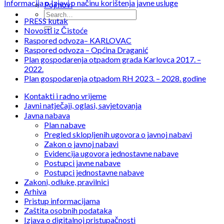
Informacija o Izjavi o načinu korištenja javne usluge
Pojmovi
PRESS kutak
Novosti iz Čistoće
Raspored odvoza– KARLOVAC
Raspored odvoza – Općina Draganić
Plan gospodarenja otpadom grada Karlovca 2017. –
2022.
Plan gospodarenja otpadom RH 2023. – 2028. godine
Kontakti i radno vrijeme
Javni natječaji, oglasi, savjetovanja
Javna nabava
Plan nabave
Pregled sklopljenih ugovora o javnoj nabavi
Zakon o javnoj nabavi
Evidencija ugovora jednostavne nabave
Postupci javne nabave
Postupci jednostavne nabave
Zakoni, odluke, pravilnici
Arhiva
Pristup informacijama
Zaštita osobnih podataka
Izjava o digitalnoj pristupačnosti