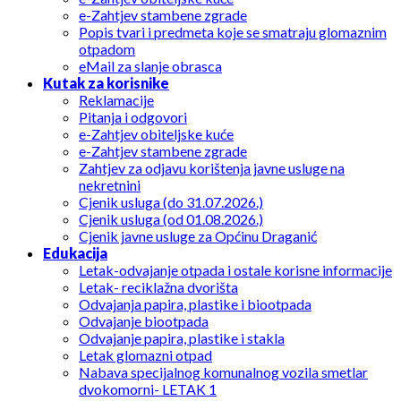
e-Zahtjev stambene zgrade
Popis tvari i predmeta koje se smatraju glomaznim
otpadom
eMail za slanje obrasca
Kutak za korisnike
Reklamacije
Pitanja i odgovori
e-Zahtjev obiteljske kuće
e-Zahtjev stambene zgrade
Zahtjev za odjavu korištenja javne usluge na
nekretnini
Cjenik usluga (do 31.07.2026.)
Cjenik usluga (od 01.08.2026.)
Cjenik javne usluge za Općinu Draganić
Edukacija
Letak-odvajanje otpada i ostale korisne informacije
Letak- reciklažna dvorišta
Odvajanja papira, plastike i biootpada
Odvajanje biootpada
Odvajanje papira, plastike i stakla
Letak glomazni otpad
Nabava specijalnog komunalnog vozila smetlar
dvokomorni- LETAK 1