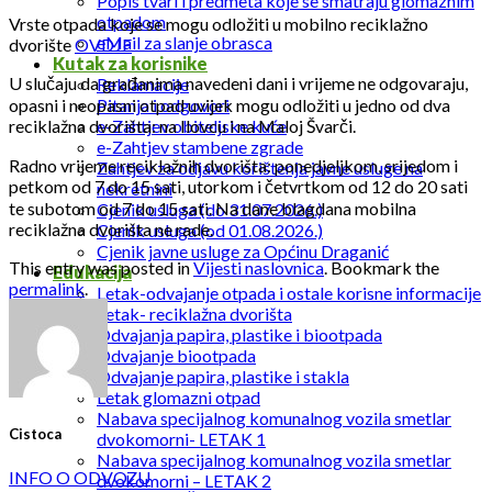
Popis tvari i predmeta koje se smatraju glomaznim
otpadom
Vrste otpada koje se mogu odložiti u mobilno reciklažno
eMail za slanje obrasca
dvorište
OVDJE
Kutak za korisnike
U slučaju da građanima navedeni dani i vrijeme ne odgovaraju,
Reklamacije
opasni i neopasni otpad uvijek mogu odložiti u jedno od dva
Pitanja i odgovori
reciklažna dvorišta: na Ilovcu i na Maloj Švarči.
e-Zahtjev obiteljske kuće
e-Zahtjev stambene zgrade
Radno vrijeme reciklažnih dvorišta: ponedjeljkom, srijedom i
Zahtjev za odjavu korištenja javne usluge na
petkom od 7 do 15 sati, utorkom i četvrtkom od 12 do 20 sati
nekretnini
te subotom od 7 do 15 sati. Na dane blagdana mobilna
Cjenik usluga (do 31.07.2026.)
reciklažna dvorišta ne rade.
Cjenik usluga (od 01.08.2026.)
Cjenik javne usluge za Općinu Draganić
This entry was posted in
Vijesti naslovnica
. Bookmark the
Edukacija
permalink
.
Letak-odvajanje otpada i ostale korisne informacije
Letak- reciklažna dvorišta
Odvajanja papira, plastike i biootpada
Odvajanje biootpada
Odvajanje papira, plastike i stakla
Letak glomazni otpad
Nabava specijalnog komunalnog vozila smetlar
Cistoca
dvokomorni- LETAK 1
Nabava specijalnog komunalnog vozila smetlar
INFO O ODVOZU
dvokomorni – LETAK 2