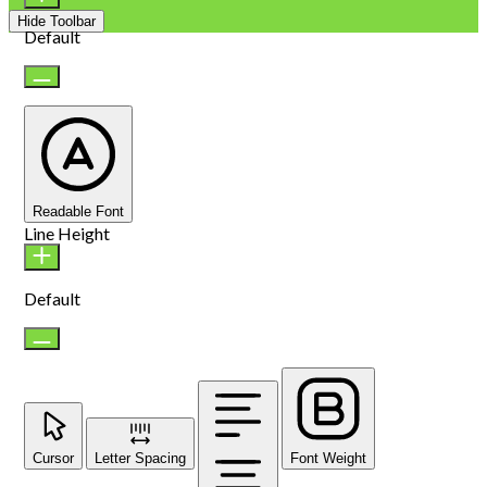
Hide Toolbar
Default
Readable Font
Line Height
Default
Cursor
Letter Spacing
Font Weight