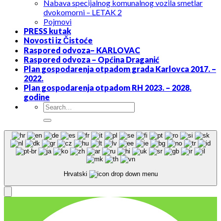
Nabava specijalnog komunalnog vozila smetlar
dvokomorni – LETAK 2
Pojmovi
PRESS kutak
Novosti iz Čistoće
Raspored odvoza– KARLOVAC
Raspored odvoza – Općina Draganić
Plan gospodarenja otpadom grada Karlovca 2017. –
2022.
Plan gospodarenja otpadom RH 2023. – 2028.
godine
Hrvatski