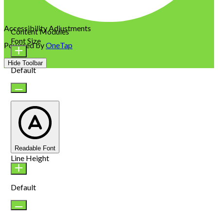
Accessibility Adjustments
Content Modules
Font Size
Powered by
OneTap
Hide Toolbar
Default
Readable Font
Line Height
Default