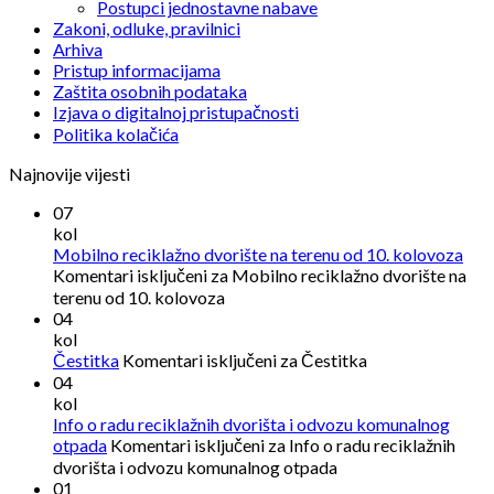
Postupci jednostavne nabave
Zakoni, odluke, pravilnici
Arhiva
Pristup informacijama
Zaštita osobnih podataka
Izjava o digitalnoj pristupačnosti
Politika kolačića
Najnovije vijesti
07
kol
Mobilno reciklažno dvorište na terenu od 10. kolovoza
Komentari isključeni
za Mobilno reciklažno dvorište na
terenu od 10. kolovoza
04
kol
Čestitka
Komentari isključeni
za Čestitka
04
kol
Info o radu reciklažnih dvorišta i odvozu komunalnog
otpada
Komentari isključeni
za Info o radu reciklažnih
dvorišta i odvozu komunalnog otpada
01