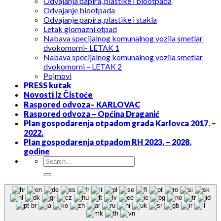
Odvajanja papira, plastike i biootpada
Odvajanje biootpada
Odvajanje papira, plastike i stakla
Letak glomazni otpad
Nabava specijalnog komunalnog vozila smetlar
dvokomorni- LETAK 1
Nabava specijalnog komunalnog vozila smetlar
dvokomorni – LETAK 2
Pojmovi
PRESS kutak
Novosti iz Čistoće
Raspored odvoza– KARLOVAC
Raspored odvoza – Općina Draganić
Plan gospodarenja otpadom grada Karlovca 2017. –
2022.
Plan gospodarenja otpadom RH 2023. – 2028.
godine