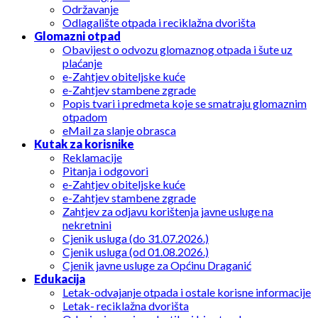
Održavanje
Odlagalište otpada i reciklažna dvorišta
Glomazni otpad
Obavijest o odvozu glomaznog otpada i šute uz
plaćanje
e-Zahtjev obiteljske kuće
e-Zahtjev stambene zgrade
Popis tvari i predmeta koje se smatraju glomaznim
otpadom
eMail za slanje obrasca
Kutak za korisnike
Reklamacije
Pitanja i odgovori
e-Zahtjev obiteljske kuće
e-Zahtjev stambene zgrade
Zahtjev za odjavu korištenja javne usluge na
nekretnini
Cjenik usluga (do 31.07.2026.)
Cjenik usluga (od 01.08.2026.)
Cjenik javne usluge za Općinu Draganić
Edukacija
Letak-odvajanje otpada i ostale korisne informacije
Letak- reciklažna dvorišta