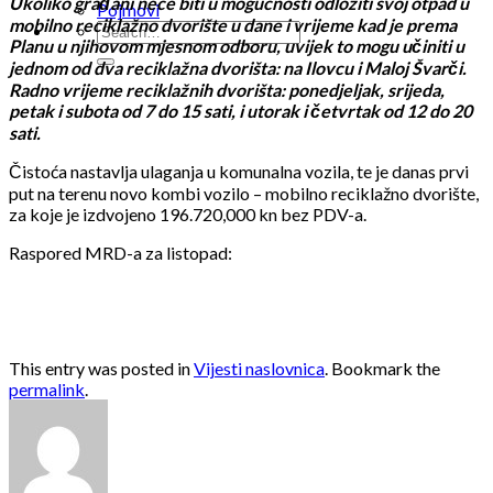
Ukoliko građani neće biti u mogućnosti odložiti svoj otpad u
Pojmovi
mobilno reciklažno dvorište u dane i vrijeme kad je prema
Planu u njihovom mjesnom odboru, uvijek to mogu učiniti u
jednom od dva reciklažna dvorišta: na Ilovcu i Maloj Švarči.
Radno vrijeme reciklažnih dvorišta: ponedjeljak, srijeda,
petak i subota od 7 do 15 sati, i utorak i četvrtak od 12 do 20
sati.
Čistoća nastavlja ulaganja u komunalna vozila, te je danas prvi
put na terenu novo kombi vozilo – mobilno reciklažno dvorište,
za koje je izdvojeno 196.720,000 kn bez PDV-a.
Raspored MRD-a za listopad:
This entry was posted in
Vijesti naslovnica
. Bookmark the
permalink
.