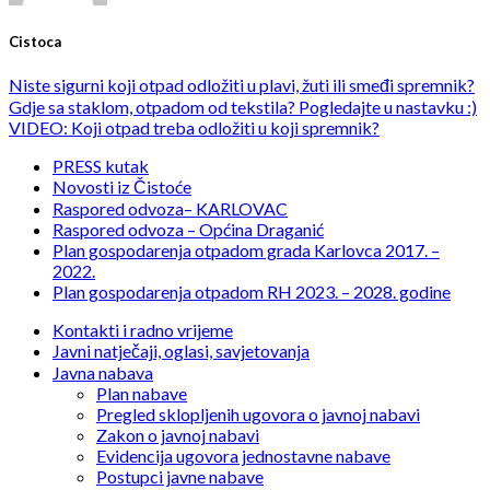
Cistoca
Niste sigurni koji otpad odložiti u plavi, žuti ili smeđi spremnik?
Gdje sa staklom, otpadom od tekstila? Pogledajte u nastavku :)
VIDEO: Koji otpad treba odložiti u koji spremnik?
PRESS kutak
Novosti iz Čistoće
Raspored odvoza– KARLOVAC
Raspored odvoza – Općina Draganić
Plan gospodarenja otpadom grada Karlovca 2017. –
2022.
Plan gospodarenja otpadom RH 2023. – 2028. godine
Kontakti i radno vrijeme
Javni natječaji, oglasi, savjetovanja
Javna nabava
Plan nabave
Pregled sklopljenih ugovora o javnoj nabavi
Zakon o javnoj nabavi
Evidencija ugovora jednostavne nabave
Postupci javne nabave