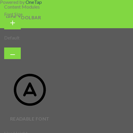
Powered by
OneTap
Content Modules
Font Size
HIDE TOOLBAR
Default
READABLE FONT