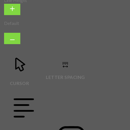
Line Height
Default
LETTER SPACING
CURSOR