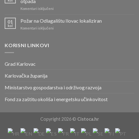
kol
otpada
10.
kolovoza
za
Komentari isključeni
Info
o
Požar na Odlagalištu Ilovac lokaliziran
01
radu
kol
za
Komentari isključeni
reciklažnih
Požar
dvorišta
na
i
Odlagalištu
KORISNI LINKOVI
odvozu
Ilovac
komunalnog
lokaliziran
otpada
Grad Karlovac
Karlovačka županija
Ministarstvo gospodarstva i održivog razvoja
Fond za zaštitu okoliša i energetsku učinkovitost
Copyright 2026 ©
Cistoca.hr