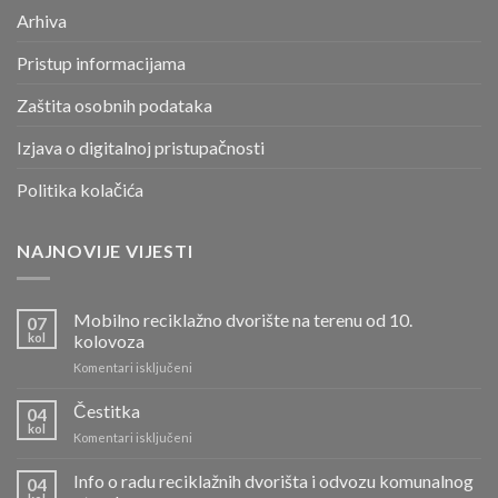
Arhiva
Pristup informacijama
Zaštita osobnih podataka
Izjava o digitalnoj pristupačnosti
Politika kolačića
NAJNOVIJE VIJESTI
Mobilno reciklažno dvorište na terenu od 10.
07
kol
kolovoza
za
Komentari isključeni
Mobilno
reciklažno
Čestitka
04
dvorište
kol
za
Komentari isključeni
na
Čestitka
terenu
Info o radu reciklažnih dvorišta i odvozu komunalnog
od
04