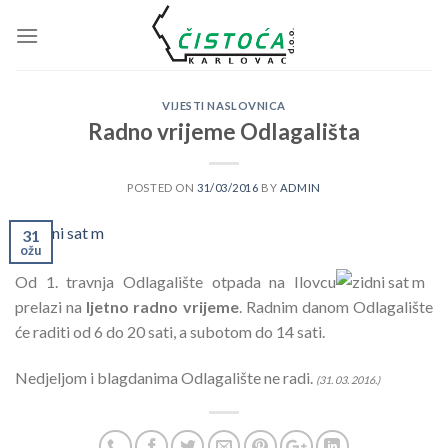
Skip
to
content
VIJESTI NASLOVNICA
Radno vrijeme Odlagališta
POSTED ON
31/03/2016
BY
ADMIN
31
ožu
Od 1. travnja Odlagalište otpada na Ilovcu
prelazi na
ljetno radno vrijeme
. Radnim danom Odlagalište
će raditi od 6 do 20 sati, a subotom do 14 sati.
Nedjeljom i blagdanima Odlagalište ne radi.
(31. 03. 2016.)