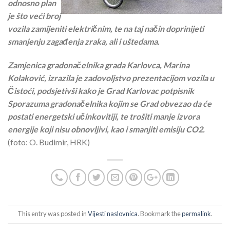
odnosno plan
je što veći broj
vozila zamijeniti električnim, te na taj način doprinijeti
smanjenju zagađenja zraka, ali i uštedama.
Zamjenica gradonačelnika grada Karlovca, Marina
Kolaković, izrazila je zadovoljstvo prezentacijom vozila u
Čistoći, podsjetivši kako je Grad Karlovac potpisnik
Sporazuma gradonačelnika kojim se Grad obvezao da će
postati energetski učinkovitiji, te trošiti manje izvora
energije koji nisu obnovljivi, kao i smanjiti emisiju CO2.
(foto: O. Budimir, HRK)
This entry was posted in
Vijesti naslovnica
. Bookmark the
permalink
.