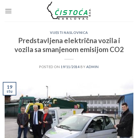
Skip
to
content
VIJESTI NASLOVNICA
Predstavljena električna vozila i
vozila sa smanjenom emisijom CO2
POSTED ON
19/11/2014
BY
ADMIN
19
stu