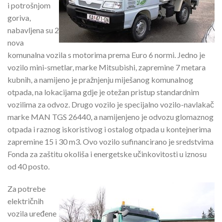
i potrošnjom
goriva,
nabavljena su 2
nova
komunalna vozila s motorima prema Euro 6 normi. Jedno je
vozilo mini-smetlar, marke Mitsubishi, zapremine 7 metara
kubnih, a namijeno je pražnjenju miješanog komunalnog
otpada, na lokacijama gdje je otežan pristup standardnim
vozilima za odvoz. Drugo vozilo je specijalno vozilo-navlakač
marke MAN TGS 26440, a namijenjeno je odvozu glomaznog
otpada i raznog iskoristivog i ostalog otpada u kontejnerima
zapremine 15 i 30 m3. Ovo vozilo sufinancirano je sredstvima
Fonda za zaštitu okoliša i energetske učinkovitosti u iznosu
od 40 posto.
Za potrebe
električnih
vozila uređene