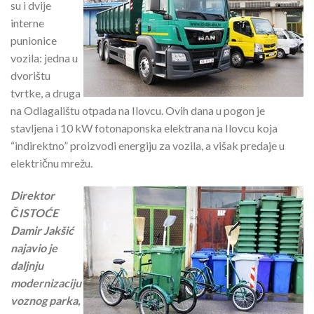
su i dvije
interne
punionice
vozila: jedna u
dvorištu
tvrtke, a druga
na Odlagalištu otpada na Ilovcu. Ovih dana u pogon je
stavljena i 10 kW fotonaponska elektrana na Ilovcu koja
“indirektno” proizvodi energiju za vozila, a višak predaje u
električnu mrežu.
Direktor
ČISTOĆE
Damir Jakšić
najavio je
daljnju
modernizaciju
voznog parka,