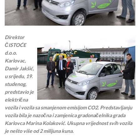
Direktor
ČISTOĆE
d.o.o.
Karlovac,
Damir Jakšić,
u srijedu, 19.
studenog,
predstavio je
električna
vozila i vozila sa smanjenom emisijom CO2. Predstavljanju
vozila bila je nazočna i zamjenica gradonačelnika grada
Karlovca Marina Kolaković.
Ukupna
vrijednost svih vozila
je nešto više od 2 milijuna kuna.