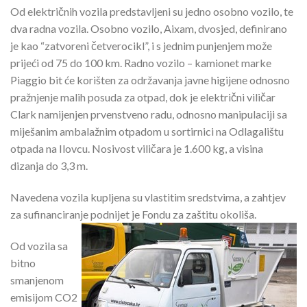
Od električnih vozila predstavljeni su jedno osobno vozilo, te
dva radna vozila. Osobno vozilo, Aixam, dvosjed, definirano
je kao “zatvoreni četverocikl”, i s jednim punjenjem može
prijeći od 75 do 100 km. Radno vozilo – kamionet marke
Piaggio bit će korišten za održavanja javne higijene odnosno
pražnjenje malih posuda za otpad, dok je električni viličar
Clark namijenjen prvenstveno radu, odnosno manipulaciji sa
miješanim ambalažnim otpadom u sortirnici na Odlagalištu
otpada na Ilovcu. Nosivost viličara je 1.600 kg, a visina
dizanja do 3,3 m.
Navedena vozila kupljena su vlastitim sredstvima, a zahtjev
za sufinanciranje podnijet je Fondu za zaštitu okoliša.
Od vozila sa
bitno
smanjenom
emisijom CO2