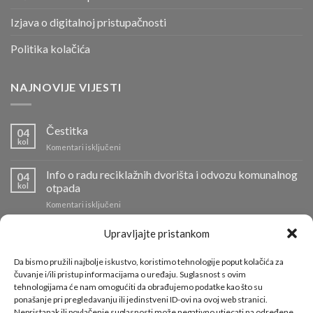
Izjava o digitalnoj pristupačnosti
Politika kolačića
NAJNOVIJE VIJESTI
Čestitka
04
kol
za
Komentari isključeni
Čestitka
Info o radu reciklažnih dvorišta i odvozu komunalnog
04
kol
otpada
za
Komentari isključeni
Info
o
Požar na Odlagalištu Ilovac lokaliziran
Upravljajte pristankom
01
radu
kol
za
Komentari isključeni
reciklažnih
Požar
Da bismo pružili najbolje iskustvo, koristimo tehnologije poput kolačića za
dvorišta
na
čuvanje i/ili pristup informacijama o uređaju. Suglasnost s ovim
Tradicionalni Sajam petkom
i
17
Odlagalištu
tehnologijama će nam omogućiti da obrađujemo podatke kao što su
srp
odvozu
za
Komentari isključeni
Ilovac
ponašanje pri pregledavanju ili jedinstveni ID-ovi na ovoj web stranici.
komunalnog
Tradicionalni
lokaliziran
otpada
Nepristanak ili povlačenje suglasnosti može negativno utjecati na određene