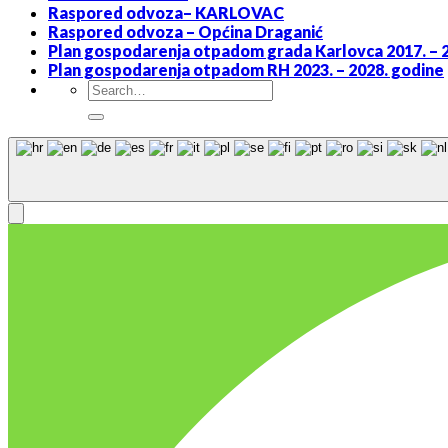
Raspored odvoza– KARLOVAC
Raspored odvoza – Općina Draganić
Plan gospodarenja otpadom grada Karlovca 2017. – 
Plan gospodarenja otpadom RH 2023. – 2028. godine