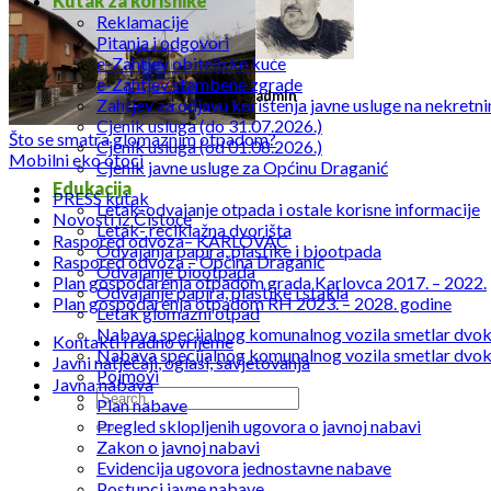
Kutak za korisnike
Reklamacije
Pitanja i odgovori
e-Zahtjev obiteljske kuće
e-Zahtjev stambene zgrade
admin
Zahtjev za odjavu korištenja javne usluge na nekretni
Cjenik usluga (do 31.07.2026.)
Što se smatra glomaznim otpadom?
Cjenik usluga (od 01.08.2026.)
Mobilni eko otoci
Cjenik javne usluge za Općinu Draganić
Edukacija
PRESS kutak
Letak-odvajanje otpada i ostale korisne informacije
Novosti iz Čistoće
Letak- reciklažna dvorišta
Raspored odvoza– KARLOVAC
Odvajanja papira, plastike i biootpada
Raspored odvoza – Općina Draganić
Odvajanje biootpada
Plan gospodarenja otpadom grada Karlovca 2017. – 2022.
Odvajanje papira, plastike i stakla
Plan gospodarenja otpadom RH 2023. – 2028. godine
Letak glomazni otpad
Nabava specijalnog komunalnog vozila smetlar dvo
Kontakti i radno vrijeme
Nabava specijalnog komunalnog vozila smetlar dvo
Javni natječaji, oglasi, savjetovanja
Pojmovi
Javna nabava
Plan nabave
Pregled sklopljenih ugovora o javnoj nabavi
Zakon o javnoj nabavi
Evidencija ugovora jednostavne nabave
Postupci javne nabave