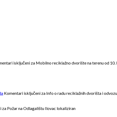
entari isključeni
za Mobilno reciklažno dvorište na terenu od 10.
da
Komentari isključeni
za Info o radu reciklažnih dvorišta i odv
i
za Požar na Odlagalištu Ilovac lokaliziran