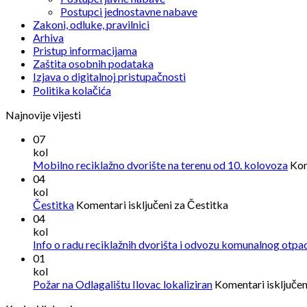
Postupci jednostavne nabave
Zakoni, odluke, pravilnici
Arhiva
Pristup informacijama
Zaštita osobnih podataka
Izjava o digitalnoj pristupačnosti
Politika kolačića
Najnovije vijesti
07
kol
Mobilno reciklažno dvorište na terenu od 10. kolovoza
Kom
04
kol
Čestitka
Komentari isključeni
za Čestitka
04
kol
Info o radu reciklažnih dvorišta i odvozu komunalnog otpa
01
kol
Požar na Odlagalištu Ilovac lokaliziran
Komentari isključen