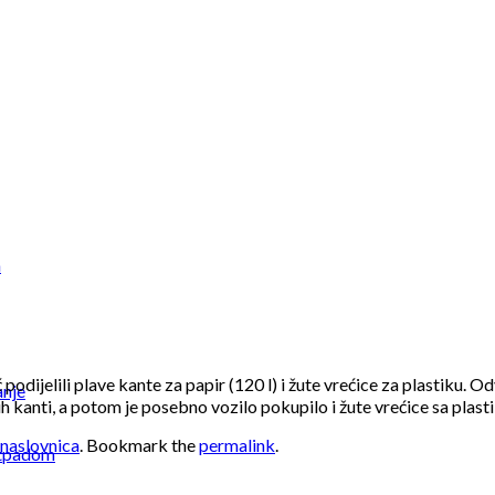
a
dijelili plave kante za papir (120 l) i žute vrećice za plastiku. Od
anje
ih kanti, a potom je posebno vozilo pokupilo i žute vrećice sa plas
 naslovnica
. Bookmark the
permalink
.
otpadom