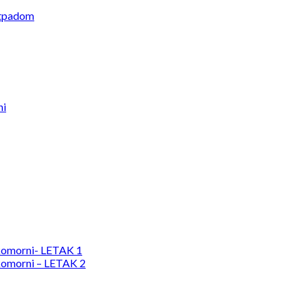
otpadom
ni
komorni- LETAK 1
komorni – LETAK 2