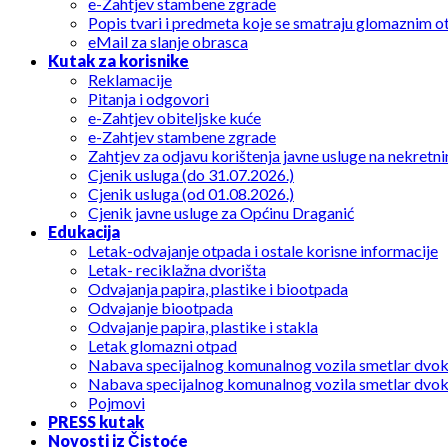
e-Zahtjev stambene zgrade
Popis tvari i predmeta koje se smatraju glomaznim 
eMail za slanje obrasca
Kutak za korisnike
Reklamacije
Pitanja i odgovori
e-Zahtjev obiteljske kuće
e-Zahtjev stambene zgrade
Zahtjev za odjavu korištenja javne usluge na nekretni
Cjenik usluga (do 31.07.2026.)
Cjenik usluga (od 01.08.2026.)
Cjenik javne usluge za Općinu Draganić
Edukacija
Letak-odvajanje otpada i ostale korisne informacije
Letak- reciklažna dvorišta
Odvajanja papira, plastike i biootpada
Odvajanje biootpada
Odvajanje papira, plastike i stakla
Letak glomazni otpad
Nabava specijalnog komunalnog vozila smetlar dvo
Nabava specijalnog komunalnog vozila smetlar dvo
Pojmovi
PRESS kutak
Novosti iz Čistoće