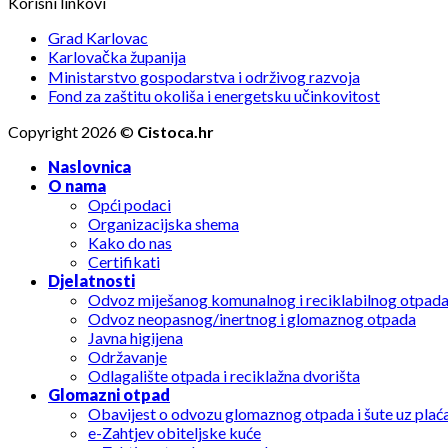
Korisni linkovi
Grad Karlovac
Karlovačka županija
Ministarstvo gospodarstva i održivog razvoja
Fond za zaštitu okoliša i energetsku učinkovitost
Copyright 2026 ©
Cistoca.hr
Naslovnica
O nama
Opći podaci
Organizacijska shema
Kako do nas
Certifikati
Djelatnosti
Odvoz miješanog komunalnog i reciklabilnog otpad
Odvoz neopasnog/inertnog i glomaznog otpada
Javna higijena
Održavanje
Odlagalište otpada i reciklažna dvorišta
Glomazni otpad
Obavijest o odvozu glomaznog otpada i šute uz plać
e-Zahtjev obiteljske kuće