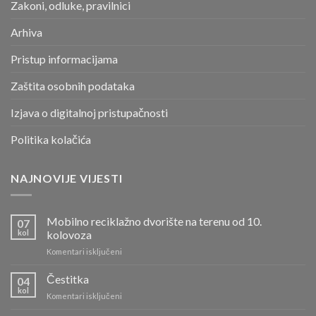
Zakoni, odluke, pravilnici
Arhiva
Pristup informacijama
Zaštita osobnih podataka
Izjava o digitalnoj pristupačnosti
Politika kolačića
NAJNOVIJE VIJESTI
Mobilno reciklažno dvorište na terenu od 10.
07
kol
kolovoza
za
Komentari isključeni
Mobilno
reciklažno
Čestitka
04
dvorište
kol
za
Komentari isključeni
na
Čestitka
terenu