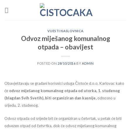
Skip
to
content
VIJESTI NASLOVNICA
Odvoz miješanog komunalnog
otpada – obavijest
POSTED ON
28/10/2016
BY
ADMIN
Obavještavaju se građani korisnici usluga Čistoće d.o.o. Karlovac kako
će
odvoz miješanog komunalnog otpada od utorka, 1. studenog
(blagdan Svih Svetih), biti organiziran dan kasnije,
odnosno u
srijedu, 2. studenog.
Odvoz otpada od srijede bit će organiziran u četvrtak, u petak će biti
odvezen otpad od četvrtka, dok će odvoz miješanog komunalnog