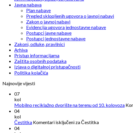
Javna nabava
Plan nabave
Pregled sklopljenih ugovora o javnoj nabavi
Zakon o javnoj nabavi
Evidencija ugovora jednostavne nabave
Postupci javne nabave
Postupci jednostavne nabave
Zakoni, odluke, pravilnici
Arhiva
Pristup informacijama
Zaštita osobnih podataka
Izjava o digitalnoj pristupačnosti
Politika kolačića
Najnovije vijesti
07
kol
Mobilno reciklažno dvorište na terenu od 10. kolovoza
Kom
04
kol
Čestitka
Komentari isključeni
za Čestitka
04