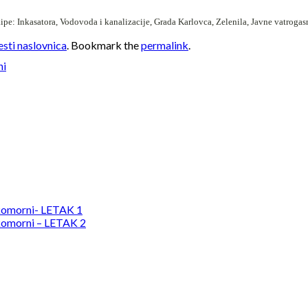
ipe: Inkasatora, Vodovoda i kanalizacije, Grada Karlovca, Zelenila, Javne vatrogasn
esti naslovnica
. Bookmark the
permalink
.
ni
komorni- LETAK 1
komorni – LETAK 2