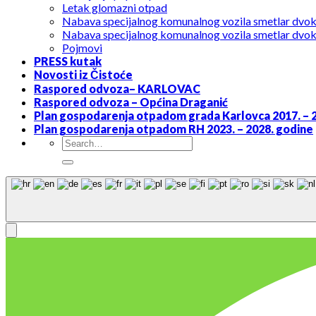
Letak glomazni otpad
Nabava specijalnog komunalnog vozila smetlar dvo
Nabava specijalnog komunalnog vozila smetlar dvo
Pojmovi
PRESS kutak
Novosti iz Čistoće
Raspored odvoza– KARLOVAC
Raspored odvoza – Općina Draganić
Plan gospodarenja otpadom grada Karlovca 2017. – 
Plan gospodarenja otpadom RH 2023. – 2028. godine