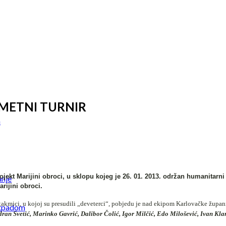
ETNI TURNIR
a
ojekt Marijini obroci, u sklopu kojeg je 26. 01. 2013. održan humanitarni
anje
rijini obroci.
utakmici, u kojoj su presudili „deveterci“, pobjedu je nad ekipom Karlovačke župa
otpadom
an Svetić, Marinko Gavrić, Dalibor Čolić, Igor Milčić, Edo Milošević, Ivan Klari