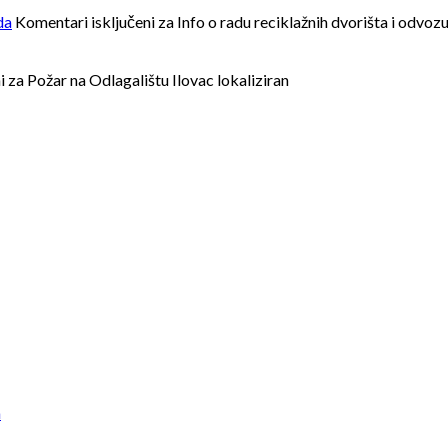
da
Komentari isključeni
za Info o radu reciklažnih dvorišta i odv
i
za Požar na Odlagalištu Ilovac lokaliziran
a