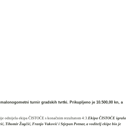
 malonogometni turnir gradskih tvrtki. Prikupljeno je 10.500,00 kn, a
nije odnijela ekipa ČISTOĆE s konačnim rezultatom 4:3.
Ekipa ČISTOĆE igrala
ć, Tihomir Žugčić, Franjo Vuković i Stjepan Potnar, a voditelj ekipe bio je