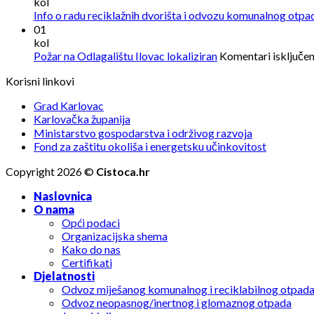
kol
Info o radu reciklažnih dvorišta i odvozu komunalnog otpa
01
kol
Požar na Odlagalištu Ilovac lokaliziran
Komentari isključen
Korisni linkovi
Grad Karlovac
Karlovačka županija
Ministarstvo gospodarstva i održivog razvoja
Fond za zaštitu okoliša i energetsku učinkovitost
Copyright 2026 ©
Cistoca.hr
Naslovnica
O nama
Opći podaci
Organizacijska shema
Kako do nas
Certifikati
Djelatnosti
Odvoz miješanog komunalnog i reciklabilnog otpad
Odvoz neopasnog/inertnog i glomaznog otpada