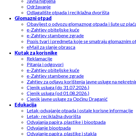
Javna higijena
Održavanje
Odlagalište otpada i reciklažna dvorišta
Glomazni otpad
Obavijest o odvozu glomaznog otpada i šute uz plać
e-Zahtjev obiteljske kuće
e-Zahtjev stambene zgrade
Popis tvari i predmeta koje se smatraju glomaznim 
eMail za slanje obrasca
Kutak za korisnike
Reklamacije
Pitanja i odgovori
e-Zahtjev obiteljske kuće
e-Zahtjev stambene zgrade
Zahtjev za odjavu korištenja javne usluge na nekretni
Cjenik usluga (do 31.07.2026.)
Cjenik usluga (od 01.08.2026.)
Cjenik javne usluge za Općinu Draganić
Edukacija
Letak-odvajanje otpada i ostale korisne informacije
Letak- reciklažna dvorišta
Odvajanja papira, plastike i biootpada
Odvajanje biootpada
Odvajanje papira, plastike i stakla