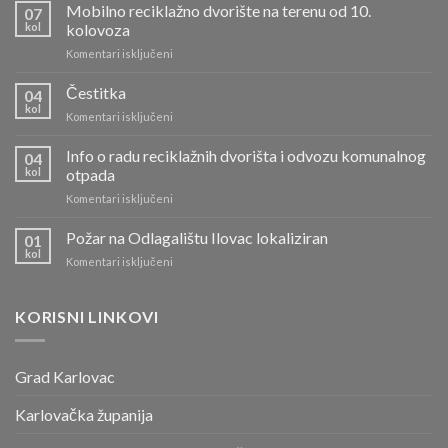
Mobilno reciklažno dvorište na terenu od 10.
07
kol
kolovoza
za
Komentari isključeni
Mobilno
reciklažno
Čestitka
04
dvorište
kol
za
Komentari isključeni
na
Čestitka
terenu
Info o radu reciklažnih dvorišta i odvozu komunalnog
od
04
kol
otpada
10.
kolovoza
za
Komentari isključeni
Info
o
Požar na Odlagalištu Ilovac lokaliziran
01
radu
kol
za
Komentari isključeni
reciklažnih
Požar
dvorišta
na
i
Odlagalištu
KORISNI LINKOVI
odvozu
Ilovac
komunalnog
lokaliziran
otpada
Grad Karlovac
Karlovačka županija