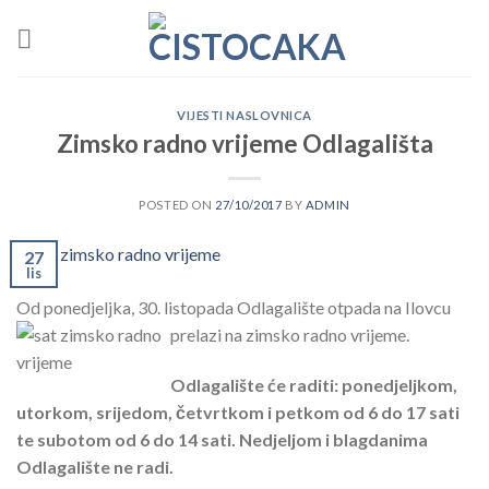
Skip
to
content
VIJESTI NASLOVNICA
Zimsko radno vrijeme Odlagališta
POSTED ON
27/10/2017
BY
ADMIN
27
lis
Od ponedjeljka, 30. listopada Odlagalište otpada na Ilovcu
prelazi na zimsko radno vrijeme.
Odlagalište će raditi: ponedjeljkom,
utorkom, srijedom, četvrtkom i petkom od 6 do 17 sati
te subotom od 6 do 14 sati. Nedjeljom i blagdanima
Odlagalište ne radi.