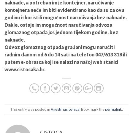
naknade, a potreban im je kontejner, naručivanje
kontejnera neće im biti evidentirano kao da su za ovu
godinu iskoristili mogućnost naručivanja bez naknade.
Dakle, ostaje im mogućnost naručivanja odvoza
glomaznog otpada još jednom tijekom godine, bez
naknade.
Odvoz glomaznog otpada građani mogu naručiti
radnim danom od 6 do 14 sati na telefon 047/613 318 ili
putem e-obrasca koji se nalazi na našoj web stanici
www.cistocaka.hr.
This entry was posted in
Vijesti naslovnica
. Bookmark the
permalink
.
CISTOCA