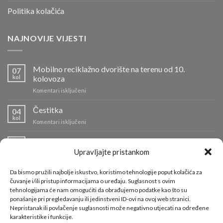
Politika kolačića
NAJNOVIJE VIJESTI
Mobilno reciklažno dvorište na terenu od 10.
07
kol
kolovoza
za
Komentari isključeni
Mobilno
reciklažno
Čestitka
04
dvorište
kol
za
Komentari isključeni
na
Čestitka
terenu
Info o radu reciklažnih dvorišta i odvozu komunalnog
od
04
kol
otpada
10.
Upravljajte pristankom
kolovoza
za
Komentari isključeni
Info
Da bismo pružili najbolje iskustvo, koristimo tehnologije poput kolačića za
o
Požar na Odlagalištu Ilovac lokaliziran
čuvanje i/ili pristup informacijama o uređaju. Suglasnost s ovim
01
radu
tehnologijama će nam omogućiti da obrađujemo podatke kao što su
kol
za
Komentari isključeni
reciklažnih
ponašanje pri pregledavanju ili jedinstveni ID-ovi na ovoj web stranici.
Požar
dvorišta
Nepristanak ili povlačenje suglasnosti može negativno utjecati na određene
na
i
karakteristike i funkcije.
Odlagalištu
KORISNI LINKOVI
odvozu