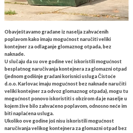
Obavještavamo građane iz naselja zahvaćenih
poplavom kako imaju mogućnost naručiti veliki
kontejner za odlaganje glomaznog otpada, bez
naknade.
U slučaju da su ove godine već iskoristili mogućnost
besplatnog naručivanja kontejnera za glomazni otpad
(jednom godišnje građani korisnici usluga Čistoće
d.o.o. Karlovac imaju mogućnost bez naknade naručiti
veliki kontejner za odvoz glomaznog otpada), mogu tu
mogućnost ponovo iskoristiti s obzirom da je naselje u
kojem žive bilo zahvaćeno poplavom, odnosno neće im
biti naplaćena usluga.
Ukoliko ove godine još nisu iskoristili mogućnost
naručivanja velikog kontejnera za glomazni otpad bez