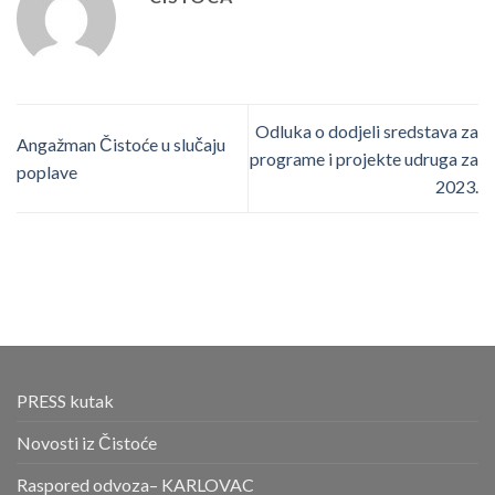
Odluka o dodjeli sredstava za
Angažman Čistoće u slučaju
programe i projekte udruga za
poplave
2023.
PRESS kutak
Novosti iz Čistoće
Raspored odvoza– KARLOVAC