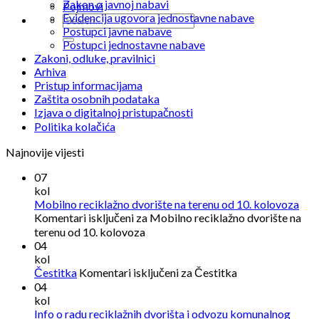
Zakon o javnoj nabavi
Pojmovi
Evidencija ugovora jednostavne nabave
Postupci javne nabave
Postupci jednostavne nabave
Zakoni, odluke, pravilnici
Arhiva
Pristup informacijama
Zaštita osobnih podataka
Izjava o digitalnoj pristupačnosti
Politika kolačića
Najnovije vijesti
07
kol
Mobilno reciklažno dvorište na terenu od 10. kolovoza
Komentari isključeni
za Mobilno reciklažno dvorište na
terenu od 10. kolovoza
04
kol
Čestitka
Komentari isključeni
za Čestitka
04
kol
Info o radu reciklažnih dvorišta i odvozu komunalnog