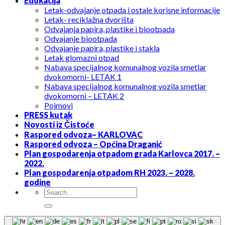
Edukacija
Letak-odvajanje otpada i ostale korisne informacije
Letak- reciklažna dvorišta
Odvajanja papira, plastike i biootpada
Odvajanje biootpada
Odvajanje papira, plastike i stakla
Letak glomazni otpad
Nabava specijalnog komunalnog vozila smetlar
dvokomorni- LETAK 1
Nabava specijalnog komunalnog vozila smetlar
dvokomorni – LETAK 2
Pojmovi
PRESS kutak
Novosti iz Čistoće
Raspored odvoza– KARLOVAC
Raspored odvoza – Općina Draganić
Plan gospodarenja otpadom grada Karlovca 2017. –
2022.
Plan gospodarenja otpadom RH 2023. – 2028.
godine