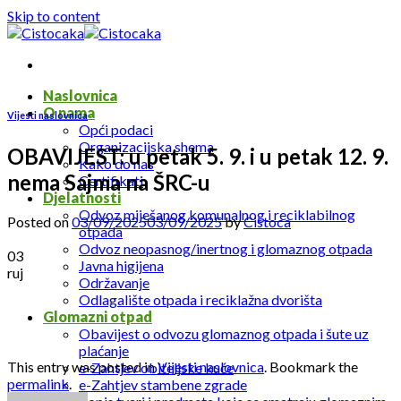
Skip to content
Naslovnica
O nama
Vijesti naslovnica
Opći podaci
Organizacijska shema
OBAVIJEST: u petak 5. 9. i u petak 12. 9.
Kako do nas
nema Sajma na ŠRC-u
Certifikati
Djelatnosti
Odvoz miješanog komunalnog i reciklabilnog
Posted on
03/09/2025
03/09/2025
by
Cistoca
otpada
Odvoz neopasnog/inertnog i glomaznog otpada
03
Javna higijena
ruj
Održavanje
Odlagalište otpada i reciklažna dvorišta
Glomazni otpad
Obavijest o odvozu glomaznog otpada i šute uz
plaćanje
This entry was posted in
Vijesti naslovnica
. Bookmark the
e-Zahtjev obiteljske kuće
permalink
.
e-Zahtjev stambene zgrade