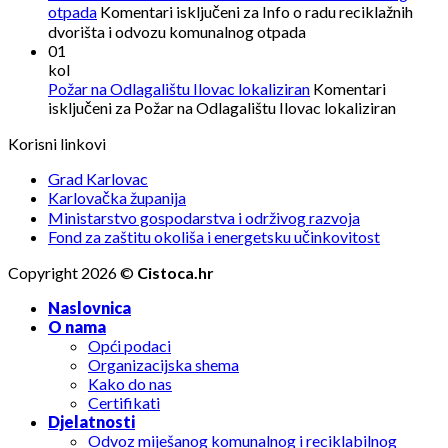
otpada
Komentari isključeni
za Info o radu reciklažnih
dvorišta i odvozu komunalnog otpada
01
kol
Požar na Odlagalištu Ilovac lokaliziran
Komentari
isključeni
za Požar na Odlagalištu Ilovac lokaliziran
Korisni linkovi
Grad Karlovac
Karlovačka županija
Ministarstvo gospodarstva i održivog razvoja
Fond za zaštitu okoliša i energetsku učinkovitost
Copyright 2026 ©
Cistoca.hr
Naslovnica
O nama
Opći podaci
Organizacijska shema
Kako do nas
Certifikati
Djelatnosti
Odvoz miješanog komunalnog i reciklabilnog