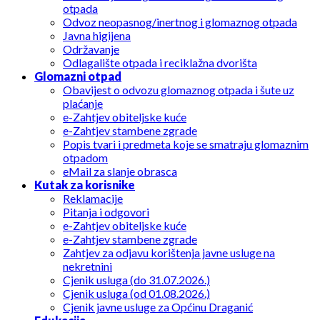
otpada
Odvoz neopasnog/inertnog i glomaznog otpada
Javna higijena
Održavanje
Odlagalište otpada i reciklažna dvorišta
Glomazni otpad
Obavijest o odvozu glomaznog otpada i šute uz
plaćanje
e-Zahtjev obiteljske kuće
e-Zahtjev stambene zgrade
Popis tvari i predmeta koje se smatraju glomaznim
otpadom
eMail za slanje obrasca
Kutak za korisnike
Reklamacije
Pitanja i odgovori
e-Zahtjev obiteljske kuće
e-Zahtjev stambene zgrade
Zahtjev za odjavu korištenja javne usluge na
nekretnini
Cjenik usluga (do 31.07.2026.)
Cjenik usluga (od 01.08.2026.)
Cjenik javne usluge za Općinu Draganić