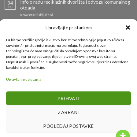
Info o radu reciklažnih dvorišta i odvozu komunalnog
04
kol
otpada
za
Komentari isključeni
Info
o
Požar na Odlagalištu Ilovac lokaliziran
Upravljajte pristankom
01
radu
kol
za
Komentari isključeni
reciklažnih
Požar
Da bismo pružili najbolje iskustvo, koristimo tehnologije poput kolačića za
dvorišta
na
čuvanje i/ili pristup informacijama o uređaju. Suglasnost s ovim
Tradicionalni Sajam petkom
i
17
Odlagalištu
tehnologijama će nam omogućiti da obrađujemo podatke kao što su
srp
odvozu
za
Komentari isključeni
Ilovac
ponašanje pri pregledavanju ili jedinstveni ID-ovi na ovoj web stranici.
komunalnog
Tradicionalni
lokaliziran
otpada
Nepristanak ili povlačenje suglasnosti može negativno utjecati na određene
Sajam
karakteristike i funkcije.
petkom
KORISNI LINKOVI
Upravljanje uslugama
Grad Karlovac
PRIHVATI
Karlovačka županija
Ministarstvo gospodarstva i održivog razvoja
ZABRANI
Fond za zaštitu okoliša i energetsku učinkovitost
POGLEDAJ POSTAVKE