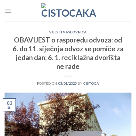
Skip
to
content
VIJESTI NASLOVNICA
OBAVIJEST o rasporedu odvoza: od
6. do 11. siječnja odvoz se pomiče za
jedan dan; 6. 1. reciklažna dvorišta
ne rade
POSTED ON
03/01/2025
BY
CISTOCA
03
sij