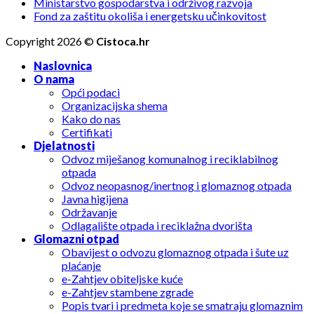
Ministarstvo gospodarstva i održivog razvoja
Fond za zaštitu okoliša i energetsku učinkovitost
Copyright 2026 ©
Cistoca.hr
Naslovnica
O nama
Opći podaci
Organizacijska shema
Kako do nas
Certifikati
Djelatnosti
Odvoz miješanog komunalnog i reciklabilnog
otpada
Odvoz neopasnog/inertnog i glomaznog otpada
Javna higijena
Održavanje
Odlagalište otpada i reciklažna dvorišta
Glomazni otpad
Obavijest o odvozu glomaznog otpada i šute uz
plaćanje
e-Zahtjev obiteljske kuće
e-Zahtjev stambene zgrade
Popis tvari i predmeta koje se smatraju glomaznim