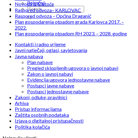
Pojmovi
Novosti iz Čistoće
Raspored odvoza– KARLOVAC
Raspored odvoza – Općina Draganić
Plan gospodarenja otpadom grada Karlovca 2017. –
2022.
Plan gospodarenja otpadom RH 2023. – 2028. godine
Kontakti i radno vrijeme
Javni natječaji, oglasi, savjetovanja
Javna nabava
Plan nabave
Pregled sklopljenih ugovora o javnoj nabavi
Zakon o javnoj nabavi
Evidencija ugovora jednostavne nabave
Postupci javne nabave
Postupci jednostavne nabave
Zakoni, odluke, pravilnici
Arhiva
Pristup informacijama
Zaštita osobnih podataka
Izjava o digitalnoj pristupačnosti
Politika kolačića
Najnovije vijesti