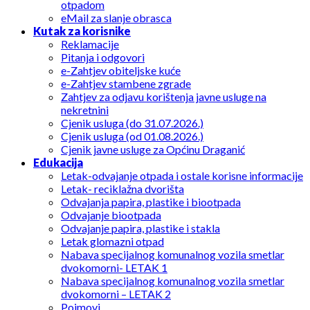
otpadom
eMail za slanje obrasca
Kutak za korisnike
Reklamacije
Pitanja i odgovori
e-Zahtjev obiteljske kuće
e-Zahtjev stambene zgrade
Zahtjev za odjavu korištenja javne usluge na
nekretnini
Cjenik usluga (do 31.07.2026.)
Cjenik usluga (od 01.08.2026.)
Cjenik javne usluge za Općinu Draganić
Edukacija
Letak-odvajanje otpada i ostale korisne informacije
Letak- reciklažna dvorišta
Odvajanja papira, plastike i biootpada
Odvajanje biootpada
Odvajanje papira, plastike i stakla
Letak glomazni otpad
Nabava specijalnog komunalnog vozila smetlar
dvokomorni- LETAK 1
Nabava specijalnog komunalnog vozila smetlar
dvokomorni – LETAK 2
Pojmovi