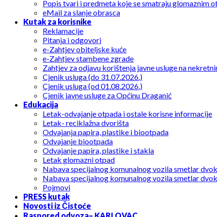
Popis tvari i predmeta koje se smatraju glomaznim 
eMail za slanje obrasca
Kutak za korisnike
Reklamacije
Pitanja i odgovori
e-Zahtjev obiteljske kuće
e-Zahtjev stambene zgrade
Zahtjev za odjavu korištenja javne usluge na nekretni
Cjenik usluga (do 31.07.2026.)
Cjenik usluga (od 01.08.2026.)
Cjenik javne usluge za Općinu Draganić
Edukacija
Letak-odvajanje otpada i ostale korisne informacije
Letak- reciklažna dvorišta
Odvajanja papira, plastike i biootpada
Odvajanje biootpada
Odvajanje papira, plastike i stakla
Letak glomazni otpad
Nabava specijalnog komunalnog vozila smetlar dvo
Nabava specijalnog komunalnog vozila smetlar dvo
Pojmovi
PRESS kutak
Novosti iz Čistoće
Raspored odvoza– KARLOVAC