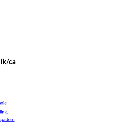
ik/ca
a
anje
link
.
otpadom