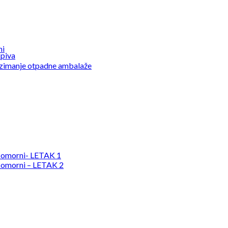
ni
 piva
uzimanje otpadne ambalaže
komorni- LETAK 1
komorni – LETAK 2