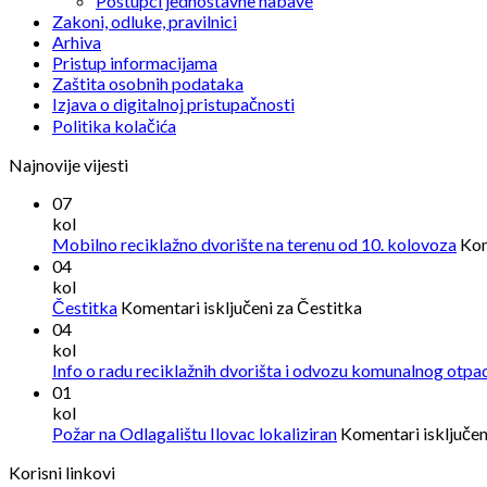
Postupci jednostavne nabave
Zakoni, odluke, pravilnici
Arhiva
Pristup informacijama
Zaštita osobnih podataka
Izjava o digitalnoj pristupačnosti
Politika kolačića
Najnovije vijesti
07
kol
Mobilno reciklažno dvorište na terenu od 10. kolovoza
Kom
04
kol
Čestitka
Komentari isključeni
za Čestitka
04
kol
Info o radu reciklažnih dvorišta i odvozu komunalnog otpa
01
kol
Požar na Odlagalištu Ilovac lokaliziran
Komentari isključen
Korisni linkovi