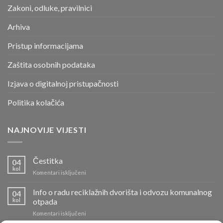
Zakoni, odluke, pravilnici
Arhiva
Pristup informacijama
Zaštita osobnih podataka
Izjava o digitalnoj pristupačnosti
Politika kolačića
NAJNOVIJE VIJESTI
Čestitka
04
kol
za
Komentari isključeni
Čestitka
Info o radu reciklažnih dvorišta i odvozu komunalnog
04
kol
otpada
za
Komentari isključeni
Info