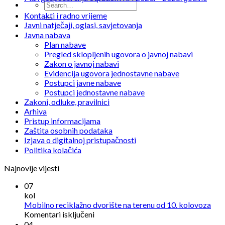
Kontakti i radno vrijeme
Javni natječaji, oglasi, savjetovanja
Javna nabava
Plan nabave
Pregled sklopljenih ugovora o javnoj nabavi
Zakon o javnoj nabavi
Evidencija ugovora jednostavne nabave
Postupci javne nabave
Postupci jednostavne nabave
Zakoni, odluke, pravilnici
Arhiva
Pristup informacijama
Zaštita osobnih podataka
Izjava o digitalnoj pristupačnosti
Politika kolačića
Najnovije vijesti
07
kol
Mobilno reciklažno dvorište na terenu od 10. kolovoza
za
Komentari isključeni
Mobilno
04