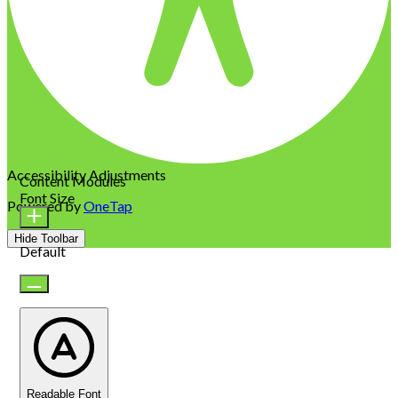
Accessibility Adjustments
Content Modules
Font Size
Powered by
OneTap
Hide Toolbar
Default
Readable Font