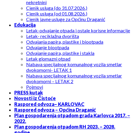
nekretnini
Cjenik usluga (do 31.07.2026.)
Cjenik usluga (od 01.08.2026.)
Cjenik javne usluge za Općinu Draganić
Edukacija
Letak-odvajanje otpada i ostale korisne informacije
Letak- reciklažna dvorišta
Odvajanja papira, plastike i biootpada
Odvajanje biootpada
Odvajanje papira, plastike i stakla
Letak glomazni otpad
Nabava specijalnog komunalnog vozila smetlar
dvokomorni- LETAK 1
Nabava specijalnog komunalnog vozila smetlar
dvokomorni – LETAK 2
Pojmovi
PRESS kutak
Novosti iz Čistoće
Raspored odvoza– KARLOVAC
Raspored odvoza – Općina Draganić
Plan gospodarenja otpadom grada Karlovca 2017. –
2022.
Plan gospodarenja otpadom RH 2023. – 2028.
godine