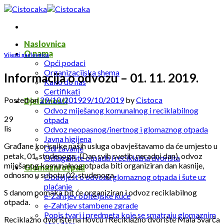
Skip
to
content
Naslovnica
O nama
Vijesti naslovnica
Opći podaci
Organizacijska shema
Informacija o odvozu – 01. 11. 2019.
Kako do nas
Certifikati
Posted on
29/10/2019
29/10/2019
by
Cistoca
Djelatnosti
Odvoz miješanog komunalnog i reciklabilnog
29
otpada
lis
Odvoz neopasnog/inertnog i glomaznog otpada
Javna higijena
Građane korisnike naših usluga obavještavamo da će umjesto u
Održavanje
petak, 01. studenoga, (Dan svih svetih, neradni dan), odvoz
Odlagalište otpada i reciklažna dvorišta
miješanog komunalnog otpada biti organiziran dan kasnije,
Glomazni otpad
odnosno u subotu 02. studenoga.
Obavijest o odvozu glomaznog otpada i šute uz
plaćanje
S danom pomaka bit će organiziran i odvoz reciklabilnog
e-Zahtjev obiteljske kuće
otpada.
e-Zahtjev stambene zgrade
Popis tvari i predmeta koje se smatraju glomaznim
Reciklažno dvorište na Ilovcu i Reciklažno dvorište Mala Švarča