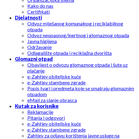
Kako do nas
Certifikati
Djelatnosti
Odvoz miješanog komunalnog i reciklabilnog
otpada
Odvoz neopasnog/inertnog i glomaznog otpada
Javna higijena
Održavanje
Odlagalište otpada i reciklažna dvorišta
Glomazni otpad
Obavijest o odvozu glomaznog otpada i šute uz
plaćanje
e-Zahtjev obiteljske kuće
e-Zahtjev stambene zgrade
Popis tvari i predmeta koje se smatraju glomaznim
otpadom
eMail za slanje obrasca
Kutak za korisnike
Reklamacije
Pitanja i odgovori
e-Zahtjev obiteljske kuće
e-Zahtjev stambene zgrade
Zahtjev za odjavu korištenja javne usluge na