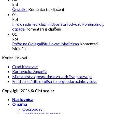
reciklažno
kol
dvorište
za
Čestitka
Komentari isključeni
na
Čestitka
04
terenu
kol
od
Info o radu reciklažnih dvorišta i odvozu komunalnog
10.
za
otpada
Komentari isključeni
kolovoza
Info
01
o
kol
radu
Požar na Odlagalištu Ilovac lokaliziran
Komentari
reciklažnih
za
isključeni
dvorišta
Požar
Korisni linkovi
i
na
odvozu
Odlagalištu
Grad Karlovac
komunalnog
Ilovac
Karlovačka županija
otpada
lokaliziran
Ministarstvo gospodarstva i održivog razvoja
Fond za zaštitu okoliša i energetsku učinkovitost
Copyright 2026 ©
Cistoca.hr
Naslovnica
O nama
Opći podaci
Organizacijska shema