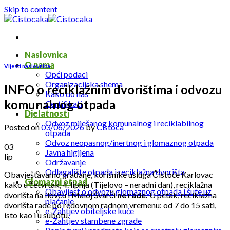
Skip to content
Naslovnica
O nama
Vijesti naslovnica
Opći podaci
Organizacijska shema
INFO o reciklažnim dvorištima i odvozu
Kako do nas
komunalnog otpada
Certifikati
Djelatnosti
Odvoz miješanog komunalnog i reciklabilnog
Posted on
03/06/2026
by
Cistoca
otpada
Odvoz neopasnog/inertnog i glomaznog otpada
03
Javna higijena
lip
Održavanje
Odlagalište otpada i reciklažna dvorišta
Obavještavamo građane, korisnike usluga Čistoće Karlovac
Glomazni otpad
kako u četvrtak, 4. lipnja (Tijelovo – neradni dan), reciklažna
Obavijest o odvozu glomaznog otpada i šute uz
dvorišta na Ilovcu i Maloj Švarči
ne rade.
U petak, reciklažna
plaćanje
dvorišta rade po redovnom radnom vremenu: od 7 do 15 sati,
e-Zahtjev obiteljske kuće
isto kao i u subotu.
e-Zahtjev stambene zgrade