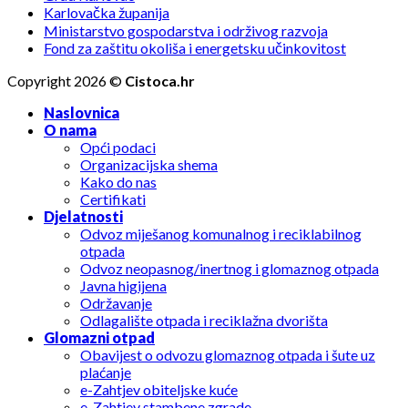
Karlovačka županija
Ministarstvo gospodarstva i održivog razvoja
Fond za zaštitu okoliša i energetsku učinkovitost
Copyright 2026 ©
Cistoca.hr
Naslovnica
O nama
Opći podaci
Organizacijska shema
Kako do nas
Certifikati
Djelatnosti
Odvoz miješanog komunalnog i reciklabilnog
otpada
Odvoz neopasnog/inertnog i glomaznog otpada
Javna higijena
Održavanje
Odlagalište otpada i reciklažna dvorišta
Glomazni otpad
Obavijest o odvozu glomaznog otpada i šute uz
plaćanje
e-Zahtjev obiteljske kuće
e-Zahtjev stambene zgrade