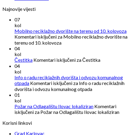
Najnovije vijesti
07
kol
Mobilno reciklažno dvorište na terenu od 10. kolovoza
Komentari isključeni
za Mobilno reciklažno dvorište na
terenu od 10. kolovoza
04
kol
Čestitka
Komentari isključeni
za Čestitka
04
kol
Info o radu reciklažnih dvorišta i odvozu komunalnog
otpada
Komentari isključeni
za Info o radu reciklažnih
dvorišta i odvozu komunalnog otpada
01
kol
Požar na Odlagalištu Ilovac lokaliziran
Komentari
isključeni
za Požar na Odlagalištu Ilovac lokaliziran
Korisni linkovi
Grad Karlovac