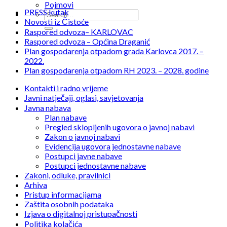
Pojmovi
PRESS kutak
Novosti iz Čistoće
Raspored odvoza– KARLOVAC
Raspored odvoza – Općina Draganić
Plan gospodarenja otpadom grada Karlovca 2017. –
2022.
Plan gospodarenja otpadom RH 2023. – 2028. godine
Kontakti i radno vrijeme
Javni natječaji, oglasi, savjetovanja
Javna nabava
Plan nabave
Pregled sklopljenih ugovora o javnoj nabavi
Zakon o javnoj nabavi
Evidencija ugovora jednostavne nabave
Postupci javne nabave
Postupci jednostavne nabave
Zakoni, odluke, pravilnici
Arhiva
Pristup informacijama
Zaštita osobnih podataka
Izjava o digitalnoj pristupačnosti
Politika kolačića