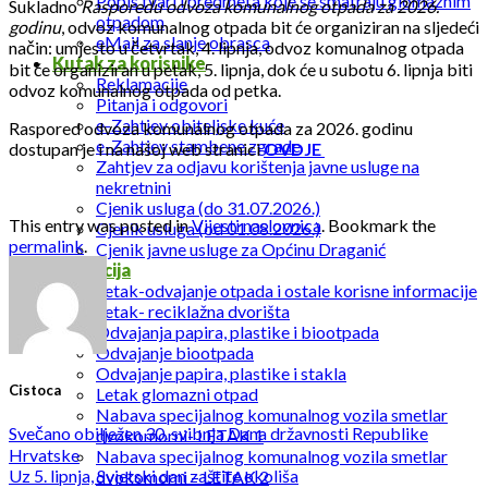
Popis tvari i predmeta koje se smatraju glomaznim
Sukladno
Rasporedu odvoza komunalnog otpada za 2026.
otpadom
godinu
, odvoz komunalnog otpada bit će organiziran na sljedeći
eMail za slanje obrasca
način: umjesto u četvrtak, 4. lipnja, odvoz komunalnog otpada
Kutak za korisnike
bit će organiziran u petak, 5. lipnja, dok će u subotu 6. lipnja biti
Reklamacije
odvoz komunalnog otpada od petka.
Pitanja i odgovori
e-Zahtjev obiteljske kuće
Raspored odvoza komunalnog otpada za 2026. godinu
e-Zahtjev stambene zgrade
dostupan je i na našoj web stranici
OVDJE
Zahtjev za odjavu korištenja javne usluge na
nekretnini
Cjenik usluga (do 31.07.2026.)
This entry was posted in
Vijesti naslovnica
. Bookmark the
Cjenik usluga (od 01.08.2026.)
permalink
.
Cjenik javne usluge za Općinu Draganić
Edukacija
Letak-odvajanje otpada i ostale korisne informacije
Letak- reciklažna dvorišta
Odvajanja papira, plastike i biootpada
Odvajanje biootpada
Odvajanje papira, plastike i stakla
Cistoca
Letak glomazni otpad
Nabava specijalnog komunalnog vozila smetlar
Svečano obilježen 30. svibnja Dana državnosti Republike
dvokomorni- LETAK 1
Hrvatske
Nabava specijalnog komunalnog vozila smetlar
Uz 5. lipnja, Svjetski dan zaštite okoliša
dvokomorni – LETAK 2