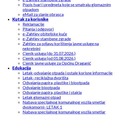
Popis tvari i predmeta koje se smatraju glomaznim
otpadom
eMail za slanje obrasca
Kutak za korisnike
Reklamacije
Pitanja i odgovori
e-Zahtjev obiteljske kuće
e-Zahtjev stambene zgrade
Zahtjev za odjavu korištenja javne usluge na
nekretnini
Cjenik usluga (do 31.07.2026.)
Cjenik usluga (od 01.08.2026.)
Cjenik javne usluge za Općinu Draganić
Edukacija
Letak-odvajanje otpada i ostale korisne informacije
Letak- reciklažna dvorišta
Odvajanja papira, plastike i biootpada
Odvajanje biootpada
Odvajanje papira, plastike i stakla
Letak glomazni otpad
Nabava specijalnog komunalnog vozila smetlar
dvokomorni- LETAK 1
Nabava specijalnog komunalnog vozila smetlar