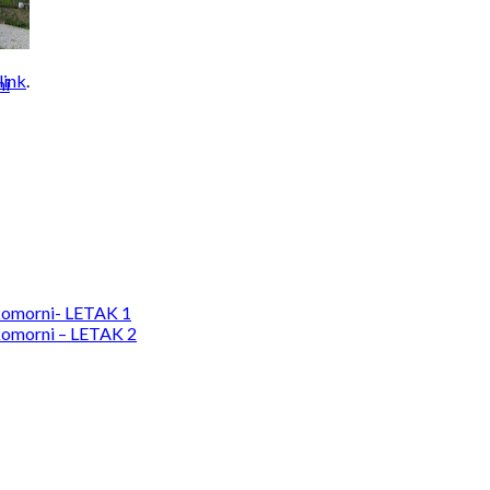
link
.
ni
komorni- LETAK 1
komorni – LETAK 2