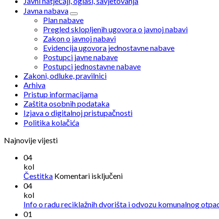
Javni natječaji, oglasi, savjetovanja
Javna nabava
Plan nabave
Pregled sklopljenih ugovora o javnoj nabavi
Zakon o javnoj nabavi
Evidencija ugovora jednostavne nabave
Postupci javne nabave
Postupci jednostavne nabave
Zakoni, odluke, pravilnici
Arhiva
Pristup informacijama
Zaštita osobnih podataka
Izjava o digitalnoj pristupačnosti
Politika kolačića
Najnovije vijesti
04
kol
za
Čestitka
Komentari isključeni
Čestitka
04
kol
Info o radu reciklažnih dvorišta i odvozu komunalnog otpa
01