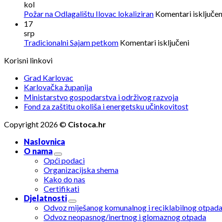
kol
Požar na Odlagalištu Ilovac lokaliziran
Komentari isključen
17
srp
za
Tradicionalni Sajam petkom
Komentari isključeni
Tradicion
Korisni linkovi
Sajam
petkom
Grad Karlovac
Karlovačka županija
Ministarstvo gospodarstva i održivog razvoja
Fond za zaštitu okoliša i energetsku učinkovitost
Copyright 2026 ©
Cistoca.hr
Naslovnica
O nama
Opći podaci
Organizacijska shema
Kako do nas
Certifikati
Djelatnosti
Odvoz miješanog komunalnog i reciklabilnog otpad
Odvoz neopasnog/inertnog i glomaznog otpada