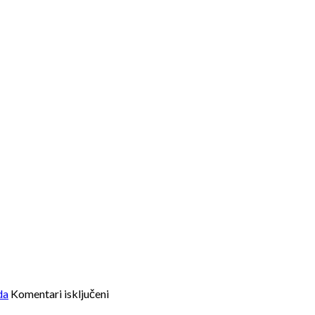
za
da
Komentari isključeni
Info