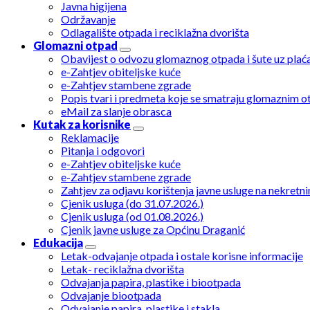
Javna higijena
Održavanje
Odlagalište otpada i reciklažna dvorišta
Glomazni otpad
Obavijest o odvozu glomaznog otpada i šute uz plać
e-Zahtjev obiteljske kuće
e-Zahtjev stambene zgrade
Popis tvari i predmeta koje se smatraju glomaznim 
eMail za slanje obrasca
Kutak za korisnike
Reklamacije
Pitanja i odgovori
e-Zahtjev obiteljske kuće
e-Zahtjev stambene zgrade
Zahtjev za odjavu korištenja javne usluge na nekretni
Cjenik usluga (do 31.07.2026.)
Cjenik usluga (od 01.08.2026.)
Cjenik javne usluge za Općinu Draganić
Edukacija
Letak-odvajanje otpada i ostale korisne informacije
Letak- reciklažna dvorišta
Odvajanja papira, plastike i biootpada
Odvajanje biootpada
Odvajanje papira, plastike i stakla