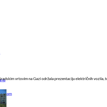
a
Gradskim vrtovim na Gazi održala prezentaciju električnih vozila,
anje
otpadom