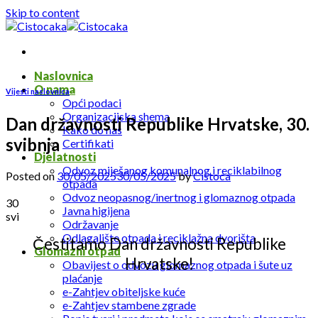
Skip to content
Naslovnica
O nama
Vijesti naslovnica
Opći podaci
Organizacijska shema
Dan državnosti Republike Hrvatske, 30.
Kako do nas
svibnja
Certifikati
Djelatnosti
Odvoz miješanog komunalnog i reciklabilnog
Posted on
30/05/2025
30/05/2025
by
Cistoca
otpada
Odvoz neopasnog/inertnog i glomaznog otpada
30
Javna higijena
svi
Održavanje
Odlagalište otpada i reciklažna dvorišta
Čestitamo Dan državnosti Republike
Glomazni otpad
Hrvatske!
Obavijest o odvozu glomaznog otpada i šute uz
plaćanje
e-Zahtjev obiteljske kuće
e-Zahtjev stambene zgrade