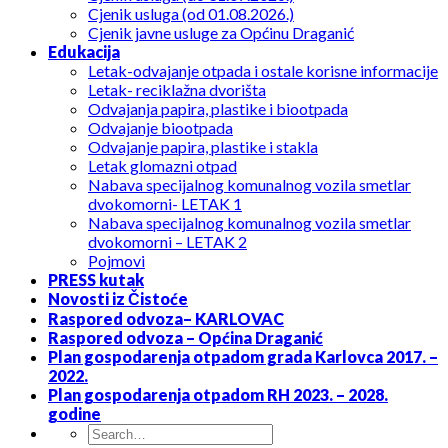
Cjenik usluga (od 01.08.2026.)
Cjenik javne usluge za Općinu Draganić
Edukacija
Letak-odvajanje otpada i ostale korisne informacije
Letak- reciklažna dvorišta
Odvajanja papira, plastike i biootpada
Odvajanje biootpada
Odvajanje papira, plastike i stakla
Letak glomazni otpad
Nabava specijalnog komunalnog vozila smetlar
dvokomorni- LETAK 1
Nabava specijalnog komunalnog vozila smetlar
dvokomorni – LETAK 2
Pojmovi
PRESS kutak
Novosti iz Čistoće
Raspored odvoza– KARLOVAC
Raspored odvoza – Općina Draganić
Plan gospodarenja otpadom grada Karlovca 2017. –
2022.
Plan gospodarenja otpadom RH 2023. – 2028.
godine