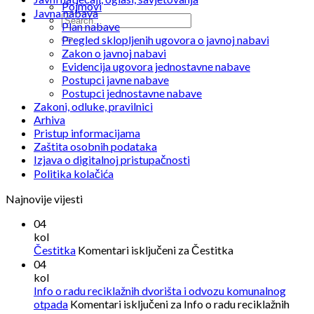
Pojmovi
Javna nabava
Plan nabave
Pregled sklopljenih ugovora o javnoj nabavi
Zakon o javnoj nabavi
Evidencija ugovora jednostavne nabave
Postupci javne nabave
Postupci jednostavne nabave
Zakoni, odluke, pravilnici
Arhiva
Pristup informacijama
Zaštita osobnih podataka
Izjava o digitalnoj pristupačnosti
Politika kolačića
Najnovije vijesti
04
kol
Čestitka
Komentari isključeni
za Čestitka
04
kol
Info o radu reciklažnih dvorišta i odvozu komunalnog
otpada
Komentari isključeni
za Info o radu reciklažnih