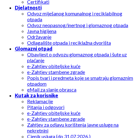
Certifikati
Djelatnosti
Odvoz miješanog komunalnog i reciklabilnog
otpada
Odvoz neopasnog/inertnog i glomaznog otpada
Javna higijena
Održavanje
Odlagalište otpada i reciklažna dvorišta
Glomazni otpad
Obavijest o odvozu glomaznog otpada i šute uz
plaćanje
e-Zahtjev obiteljske kuće
e-Zahtjev stambene zgrade
Popis tvari i predmeta koje se smatraju glomaznim
otpadom
eMail za slanje obrasca
Kutak za korisnike
Reklamacije
Pitanja i odgovori
e-Zahtjev obiteljske kuće
e-Zahtjev stambene zgrade
Zahtjev za odjavu korištenja javne usluge na
nekretnini
Cjenik usluga (do 31.07.2026.)