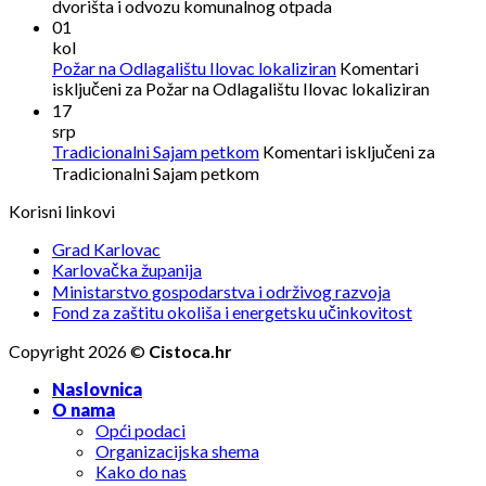
dvorišta i odvozu komunalnog otpada
01
kol
Požar na Odlagalištu Ilovac lokaliziran
Komentari
isključeni
za Požar na Odlagalištu Ilovac lokaliziran
17
srp
Tradicionalni Sajam petkom
Komentari isključeni
za
Tradicionalni Sajam petkom
Korisni linkovi
Grad Karlovac
Karlovačka županija
Ministarstvo gospodarstva i održivog razvoja
Fond za zaštitu okoliša i energetsku učinkovitost
Copyright 2026 ©
Cistoca.hr
Naslovnica
O nama
Opći podaci
Organizacijska shema
Kako do nas