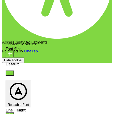
Accessibility Adjustments
Content Modules
Font Size
Powered by
OneTap
Hide Toolbar
Default
Readable Font
Line Height