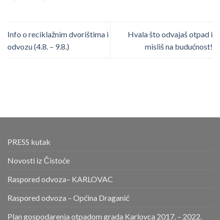
Info o reciklažnim dvorištima i
Hvala što odvajaš otpad i
odvozu (4.8. – 9.8.)
misliš na budućnost!
PRESS kutak
Novosti iz Čistoće
Raspored odvoza– KARLOVAC
Raspored odvoza – Općina Draganić
Plan gospodarenja otpadom grada Karlovca 2017. – 2022.