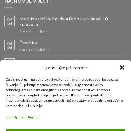
NAJNOVIJE VIJESTI
Mobilno reciklažno dvorište na terenu od 10.
07
kol
kolovoza
za
Komentari isključeni
Mobilno
reciklažno
Čestitka
04
dvorište
kol
za
Komentari isključeni
na
Čestitka
terenu
Info o radu reciklažnih dvorišta i odvozu komunalnog
od
04
kol
otpada
10.
Upravljajte pristankom
kolovoza
za
Komentari isključeni
Info
Da bismo pružili najbolje iskustvo, koristimo tehnologije poput kolačića za
o
Požar na Odlagalištu Ilovac lokaliziran
čuvanje i/ili pristup informacijama o uređaju. Suglasnost s ovim
01
radu
tehnologijama će nam omogućiti da obrađujemo podatke kao što su
kol
za
Komentari isključeni
reciklažnih
ponašanje pri pregledavanju ili jedinstveni ID-ovi na ovoj web stranici.
Požar
dvorišta
Nepristanak ili povlačenje suglasnosti može negativno utjecati na određene
na
i
karakteristike i funkcije.
Odlagalištu
KORISNI LINKOVI
odvozu
Ilovac
komunalnog
lokaliziran
Upravljanje uslugama
otpada
Grad Karlovac