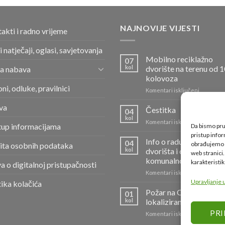
NAJNOVIJE VIJESTI
akti i radno vrijeme
i natječaji, oglasi, savjetovanja
Mobilno reciklažno
07
kol
dvorište na terenu od 1
a nabava
kolovoza
ni, odluke, pravilnici
za
Komentari isključeni
Mobilno
va
reciklažn
Čestitka
04
dvorište
kol
za
Komentari isključeni
na
tup informacijama
Da bismo pruž
Čestitka
terenu
pristup info
Info o radu reciklažnih
od
04
obrađujemo p
ita osobnih podataka
kol
dvorišta i odvozu
10.
web stranici
kolovoza
komunalnog otpada
karakteristik
va o digitalnoj pristupačnosti
za
Komentari isključeni
Info
Upravljanje
tika kolačića
o
Požar na Odlagalištu I
01
radu
kol
lokaliziran
reciklažn
PRI
za
Komentari isključeni
dvorišta
Požar
i