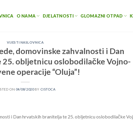
VNICA
O NAMA
DJELATNOSTI
GLOMAZNI OTPAD
K
VIJESTI NASLOVNICA
ede, domovinske zahvalnosti i Dan
e 25. obljetnicu oslobodilačke Vojno-
ene operacije “Oluja”!
STED ON
04/08/2020
BY
CISTOCA
ti i Dan hrvatskih branitelja te 25. obljetnicu oslobodilačke Vo