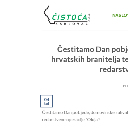
Skip
to
NASLO
content
Čestitamo Dan pobj
hrvatskih branitelja t
redarstv
PO
04
kol
Čestitamo Dan pobjede, domovinske zahvalnos
redarstvene operacije “Oluja”!