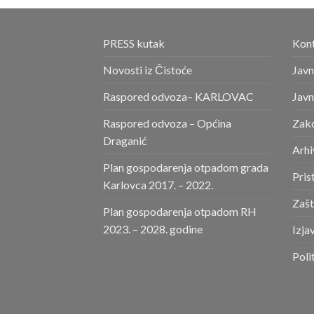
PRESS kutak
Kont
Novosti iz Čistoće
Javn
Raspored odvoza– KARLOVAC
Javn
Raspored odvoza – Općina
Zako
Draganić
Arhi
Plan gospodarenja otpadom grada
Pris
Karlovca 2017. – 2022.
Zašt
Plan gospodarenja otpadom RH
2023. – 2028. godine
Izja
Poli