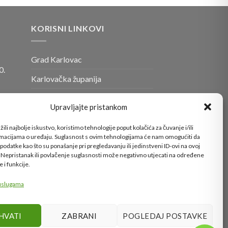
KORISNI LINKOVI
Grad Karlovac
0.
Karlovačka županija
Ministarstvo gospodarstva i
Upravljajte pristankom
o
održivog razvoja
ili najbolje iskustvo, koristimo tehnologije poput kolačića za čuvanje i/ili
Fond za zaštitu okoliša i
rmacijama o uređaju. Suglasnost s ovim tehnologijama će nam omogućiti da
energetsku učinkovitost
odatke kao što su ponašanje pri pregledavanju ili jedinstveni ID-ovi na ovoj
. Nepristanak ili povlačenje suglasnosti može negativno utjecati na određene
e i funkcije.
 uslugama
lovac
ih
HVATI
ZABRANI
POGLEDAJ POSTAVKE