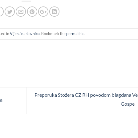
ted in
Vijesti naslovnica
. Bookmark the
permalink
.
Preporuka Stožera CZ RH povodom blagdana Ve
da
Gospe