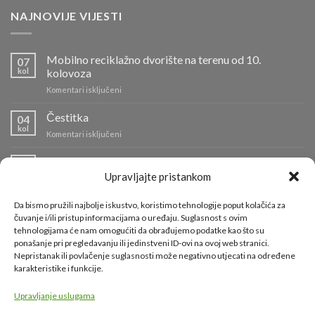
NAJNOVIJE VIJESTI
Mobilno reciklažno dvorište na terenu od 10.
07
kol
kolovoza
za
Komentari isključeni
Mobilno
reciklažno
Čestitka
04
dvorište
kol
za
Komentari isključeni
na
Čestitka
terenu
Info o radu reciklažnih dvorišta i odvozu komunalnog
od
04
kol
otpada
10.
Upravljajte pristankom
kolovoza
za
Komentari isključeni
Info
Da bismo pružili najbolje iskustvo, koristimo tehnologije poput kolačića za
o
Požar na Odlagalištu Ilovac lokaliziran
čuvanje i/ili pristup informacijama o uređaju. Suglasnost s ovim
01
radu
tehnologijama će nam omogućiti da obrađujemo podatke kao što su
kol
za
Komentari isključeni
reciklažnih
ponašanje pri pregledavanju ili jedinstveni ID-ovi na ovoj web stranici.
Požar
dvorišta
Nepristanak ili povlačenje suglasnosti može negativno utjecati na određene
na
i
karakteristike i funkcije.
Odlagalištu
KORISNI LINKOVI
odvozu
Ilovac
komunalnog
lokaliziran
Upravljanje uslugama
otpada