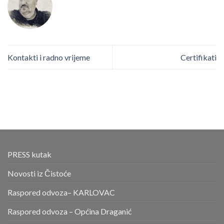
Kontakti i radno vrijeme
Certifikati
PRESS kutak
Novosti iz Čistoće
Raspored odvoza– KARLOVAC
Raspored odvoza – Općina Draganić