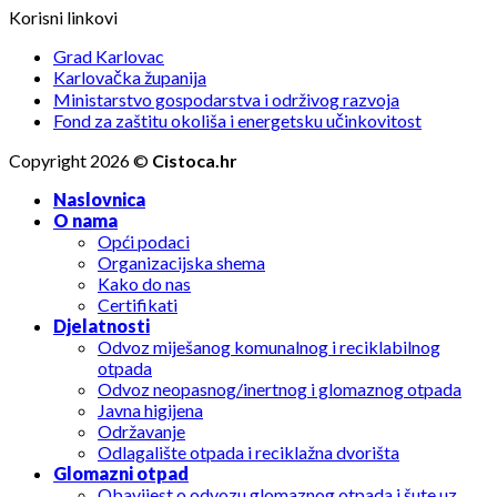
Korisni linkovi
Grad Karlovac
Karlovačka županija
Ministarstvo gospodarstva i održivog razvoja
Fond za zaštitu okoliša i energetsku učinkovitost
Copyright 2026 ©
Cistoca.hr
Naslovnica
O nama
Opći podaci
Organizacijska shema
Kako do nas
Certifikati
Djelatnosti
Odvoz miješanog komunalnog i reciklabilnog
otpada
Odvoz neopasnog/inertnog i glomaznog otpada
Javna higijena
Održavanje
Odlagalište otpada i reciklažna dvorišta
Glomazni otpad
Obavijest o odvozu glomaznog otpada i šute uz