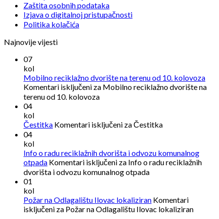
Zaštita osobnih podataka
Izjava o digitalnoj pristupačnosti
Politika kolačića
Najnovije vijesti
07
kol
Mobilno reciklažno dvorište na terenu od 10. kolovoza
Komentari isključeni
za Mobilno reciklažno dvorište na
terenu od 10. kolovoza
04
kol
Čestitka
Komentari isključeni
za Čestitka
04
kol
Info o radu reciklažnih dvorišta i odvozu komunalnog
otpada
Komentari isključeni
za Info o radu reciklažnih
dvorišta i odvozu komunalnog otpada
01
kol
Požar na Odlagalištu Ilovac lokaliziran
Komentari
isključeni
za Požar na Odlagalištu Ilovac lokaliziran