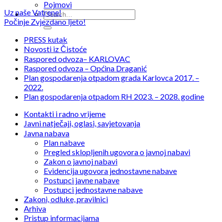
Pojmovi
Uz naše Vatrene!
Počinje Zvjezdano ljeto!
PRESS kutak
Novosti iz Čistoće
Raspored odvoza– KARLOVAC
Raspored odvoza – Općina Draganić
Plan gospodarenja otpadom grada Karlovca 2017. –
2022.
Plan gospodarenja otpadom RH 2023. – 2028. godine
Kontakti i radno vrijeme
Javni natječaji, oglasi, savjetovanja
Javna nabava
Plan nabave
Pregled sklopljenih ugovora o javnoj nabavi
Zakon o javnoj nabavi
Evidencija ugovora jednostavne nabave
Postupci javne nabave
Postupci jednostavne nabave
Zakoni, odluke, pravilnici
Arhiva
Pristup informacijama