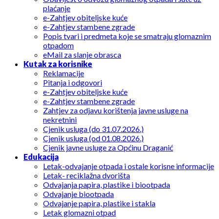
plaćanje
e-Zahtjev obiteljske kuće
e-Zahtjev stambene zgrade
Popis tvari i predmeta koje se smatraju glomaznim
otpadom
eMail za slanje obrasca
Kutak za korisnike
Reklamacije
Pitanja i odgovori
e-Zahtjev obiteljske kuće
e-Zahtjev stambene zgrade
Zahtjev za odjavu korištenja javne usluge na
nekretnini
Cjenik usluga (do 31.07.2026.)
Cjenik usluga (od 01.08.2026.)
Cjenik javne usluge za Općinu Draganić
Edukacija
Letak-odvajanje otpada i ostale korisne informacije
Letak- reciklažna dvorišta
Odvajanja papira, plastike i biootpada
Odvajanje biootpada
Odvajanje papira, plastike i stakla
Letak glomazni otpad