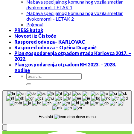
Nabava specijalnog komunalnog vozila smetlar
dvokomorni- LETAK 1
Nabava specijalnog komunalnog vozila smetlar
dvokomorni – LETAK 2
Pojmovi
PRESS kutak
Novosti iz Čistoće
Raspored odvoza– KARLOVAC
Raspored odvoza – Općina Draganić
Plan gospodarenja otpadom grada Karlovca 2017. –
2022.
Plan gospodarenja otpadom RH 2023. – 2028.
godine
Hrvatski