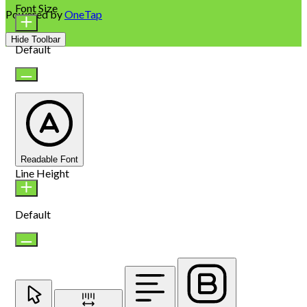
Font Size
Powered by
OneTap
Hide Toolbar
Default
Readable Font
Line Height
Default