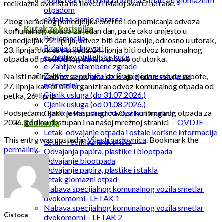
Popis tvari i predmeta koje se smatraju glomaznim
reciklažna dvorišta na Ilovcu i Maloj Švarči
ne rade.
otpadom
eMail za slanje obrasca
Zbog neradnog ponedjeljka doći će i do pomicanja odvoza
Kutak za korisnike
komunalnog otpada za jedan dan, pa će tako umjesto u
Reklamacije
ponedjeljak 22. lipnja, odvoz biti dan kasnije, odnosno u utorak,
Pitanja i odgovori
23. lipnja, dok će u srijedu, 24. lipnja biti odvoz komunalnog
e-Zahtjev obiteljske kuće
otpada od prethodnog dana, odnosno od utorka.
e-Zahtjev stambene zgrade
Zahtjev za odjavu korištenja javne usluge na
Na isti način odvoz se pomiče do kraja tjedna, sve do subote,
nekretnini
27. lipnja kad će biti organiziran odvoz komunalnog otpada od
Cjenik usluga (do 31.07.2026.)
petka, 26. lipnja.
Cjenik usluga (od 01.08.2026.)
Podsjećamo kako je Raspored odvoza komunalnog otpada za
Cjenik javne usluge za Općinu Draganić
2026. godinu dostupan i na našoj mrežnoj stranici
– OVDJE
Edukacija
Letak-odvajanje otpada i ostale korisne informacije
This entry was posted in
Vijesti naslovnica
. Bookmark the
Letak- reciklažna dvorišta
permalink
.
Odvajanja papira, plastike i biootpada
Odvajanje biootpada
Odvajanje papira, plastike i stakla
Letak glomazni otpad
Nabava specijalnog komunalnog vozila smetlar
dvokomorni- LETAK 1
Nabava specijalnog komunalnog vozila smetlar
Cistoca
dvokomorni – LETAK 2