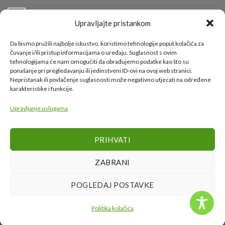
Čestitka
terenu
Info o radu reciklažnih dvorišta i odvozu komunalnog
od
04
kol
otpada
10.
Upravljajte pristankom
kolovoza
za
Komentari isključeni
Info
Da bismo pružili najbolje iskustvo, koristimo tehnologije poput kolačića za
o
Požar na Odlagalištu Ilovac lokaliziran
čuvanje i/ili pristup informacijama o uređaju. Suglasnost s ovim
01
radu
tehnologijama će nam omogućiti da obrađujemo podatke kao što su
kol
za
Komentari isključeni
reciklažnih
ponašanje pri pregledavanju ili jedinstveni ID-ovi na ovoj web stranici.
Požar
dvorišta
Nepristanak ili povlačenje suglasnosti može negativno utjecati na određene
na
i
karakteristike i funkcije.
Odlagalištu
KORISNI LINKOVI
odvozu
Ilovac
komunalnog
lokaliziran
Upravljanje uslugama
otpada
Grad Karlovac
PRIHVATI
Karlovačka županija
Ministarstvo gospodarstva i održivog razvoja
ZABRANI
Fond za zaštitu okoliša i energetsku učinkovitost
POGLEDAJ POSTAVKE
Politika kolačića
Copyright 2026 ©
Cistoca.hr