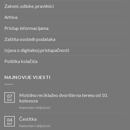
Zakoni, odluke, pravilnici
Arhiva
Pristup informacijama
Zaštita osobnih podataka
Izjava o digitalnoj pristupačnosti
Politika kolačića
NAJNOVIJE VIJESTI
Mobilno reciklažno dvorište na terenu od 10.
07
kol
kolovoza
za
Komentari isključeni
Mobilno
reciklažno
Čestitka
04
dvorište
kol
za
Komentari isključeni
na