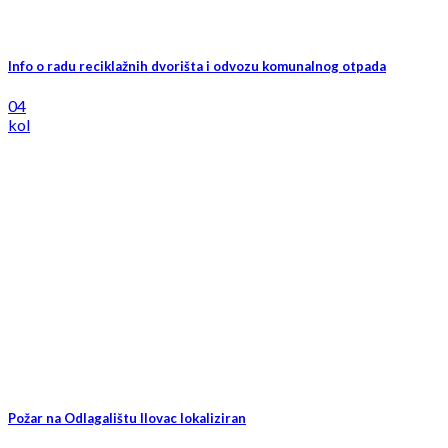
Info o radu reciklažnih dvorišta i odvozu komunalnog otpada
04
kol
Požar na Odlagalištu Ilovac lokaliziran