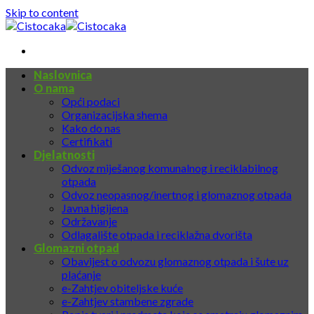
Skip to content
Naslovnica
O nama
Opći podaci
Organizacijska shema
Kako do nas
Certifikati
Djelatnosti
Odvoz miješanog komunalnog i reciklabilnog
otpada
Odvoz neopasnog/inertnog i glomaznog otpada
Javna higijena
Održavanje
Odlagalište otpada i reciklažna dvorišta
Glomazni otpad
Obavijest o odvozu glomaznog otpada i šute uz
plaćanje
e-Zahtjev obiteljske kuće
e-Zahtjev stambene zgrade