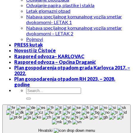
Odvajanje papira, plastike i stakla
Letak glomazni otpad
Nabava specijalnog komunalnog vozila smetlar
dvokomorni- LETAK 1
Nabava specijalnog komunalnog vozila smetlar
dvokomorni – LETAK 2
Pojmovi
PRESS kutak
Novosti iz Čistoće
Raspored odvoza– KARLOVAC
Raspored odvoza – Općina Draganić
Plan gospodarenja otpadom grada Karlovca 2017. –
2022.
Plan gospodarenja otpadom RH 2023. – 2028.
godine
Hrvatski