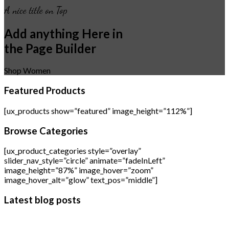
A nice title on Top
Add anything Here in
the Page Builder
Shop Women
Featured Products
[ux_products show=”featured” image_height=”112%”]
Browse Categories
[ux_product_categories style=”overlay”
slider_nav_style=”circle” animate=”fadeInLeft”
image_height=”87%” image_hover=”zoom”
image_hover_alt=”glow” text_pos=”middle”]
Latest blog posts