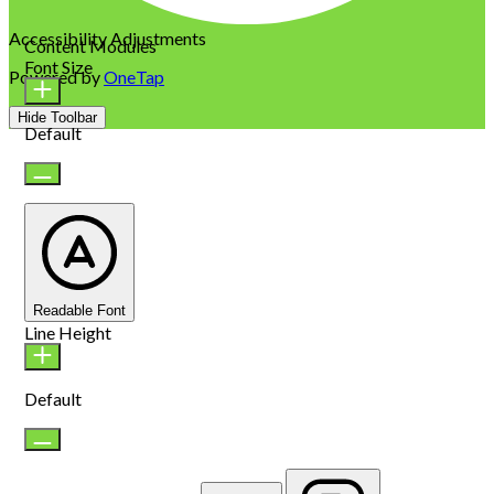
Accessibility Adjustments
Content Modules
Font Size
Powered by
OneTap
Hide Toolbar
Default
Readable Font
Line Height
Default