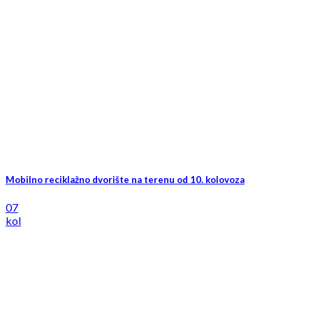
Mobilno reciklažno dvorište na terenu od 10. kolovoza
07
kol