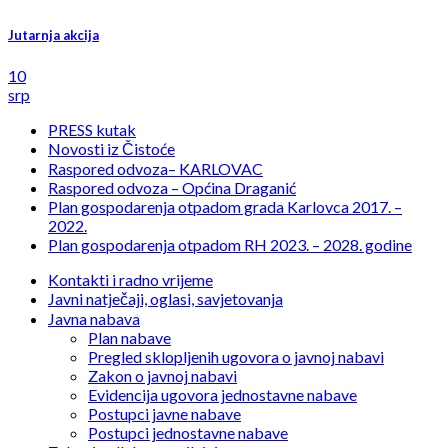
Jutarnja akcija
10
srp
PRESS kutak
Novosti iz Čistoće
Raspored odvoza– KARLOVAC
Raspored odvoza – Općina Draganić
Plan gospodarenja otpadom grada Karlovca 2017. –
2022.
Plan gospodarenja otpadom RH 2023. – 2028. godine
Kontakti i radno vrijeme
Javni natječaji, oglasi, savjetovanja
Javna nabava
Plan nabave
Pregled sklopljenih ugovora o javnoj nabavi
Zakon o javnoj nabavi
Evidencija ugovora jednostavne nabave
Postupci javne nabave
Postupci jednostavne nabave