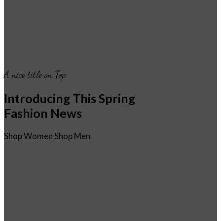
A nice title on Top
Introducing This Spring
Fashion News
Shop Women
Shop Men