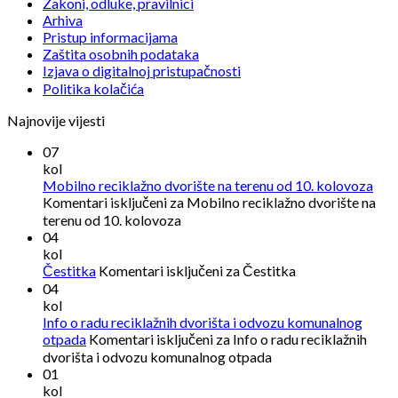
Zakoni, odluke, pravilnici
Arhiva
Pristup informacijama
Zaštita osobnih podataka
Izjava o digitalnoj pristupačnosti
Politika kolačića
Najnovije vijesti
07
kol
Mobilno reciklažno dvorište na terenu od 10. kolovoza
Komentari isključeni
za Mobilno reciklažno dvorište na
terenu od 10. kolovoza
04
kol
Čestitka
Komentari isključeni
za Čestitka
04
kol
Info o radu reciklažnih dvorišta i odvozu komunalnog
otpada
Komentari isključeni
za Info o radu reciklažnih
dvorišta i odvozu komunalnog otpada
01
kol