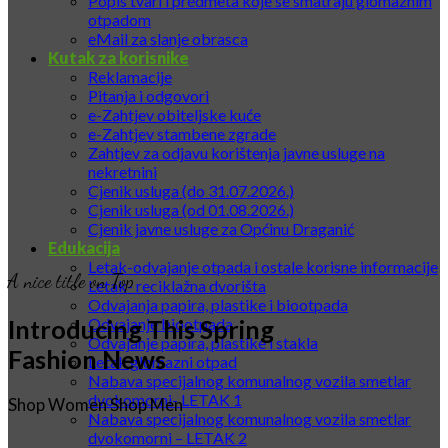
Popis tvari i predmeta koje se smatraju glomaznim
otpadom
eMail za slanje obrasca
Kutak za korisnike
Reklamacije
Pitanja i odgovori
e-Zahtjev obiteljske kuće
e-Zahtjev stambene zgrade
Zahtjev za odjavu korištenja javne usluge na
nekretnini
Cjenik usluga (do 31.07.2026.)
Cjenik usluga (od 01.08.2026.)
Cjenik javne usluge za Općinu Draganić
Edukacija
Letak-odvajanje otpada i ostale korisne informacije
A nice title on Top
Letak- reciklažna dvorišta
Odvajanja papira, plastike i biootpada
Introducing This Spring
Odvajanje biootpada
Odvajanje papira, plastike i stakla
Fashion News
Letak glomazni otpad
Nabava specijalnog komunalnog vozila smetlar
dvokomorni- LETAK 1
Shop Women
Shop Men
Nabava specijalnog komunalnog vozila smetlar
dvokomorni – LETAK 2