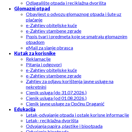
Odlagalište otpada i reciklažna dvorišta
Glomazni otpad
Obavijest o odvozu glomaznog otpada i šute uz
plaćanje
e-Zahtjev obiteljske kuće
e-Zahtjev stambene zgrade
Popis tvari i predmeta koje se smatraju glomaznim
otpadom
eMail za slanje obrasca
Kutak za korisnike
Reklamacije
Pitanja i odgovori
e-Zahtjev obiteljske kuće
e-Zahtjev stambene zgrade
Zahtjev za odjavu korištenja javne usluge na
nekretnini
Cjenik usluga (do 31.07.2026.)
Cjenik usluga (od 01.08.2026.)
Cjenik javne usluge za Općinu Draganić
Edukacija
Letak-odvajanje otpada i ostale korisne informacije
Letak- reciklažna dvorišta
Odvajanja papira, plastike i biootpada
Odvajanje biootpada