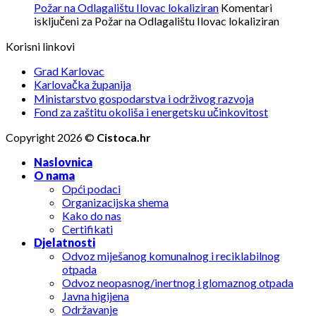
Požar na Odlagalištu Ilovac lokaliziran
Komentari
isključeni
za Požar na Odlagalištu Ilovac lokaliziran
Korisni linkovi
Grad Karlovac
Karlovačka županija
Ministarstvo gospodarstva i održivog razvoja
Fond za zaštitu okoliša i energetsku učinkovitost
Copyright 2026 ©
Cistoca.hr
Naslovnica
O nama
Opći podaci
Organizacijska shema
Kako do nas
Certifikati
Djelatnosti
Odvoz miješanog komunalnog i reciklabilnog
otpada
Odvoz neopasnog/inertnog i glomaznog otpada
Javna higijena
Održavanje