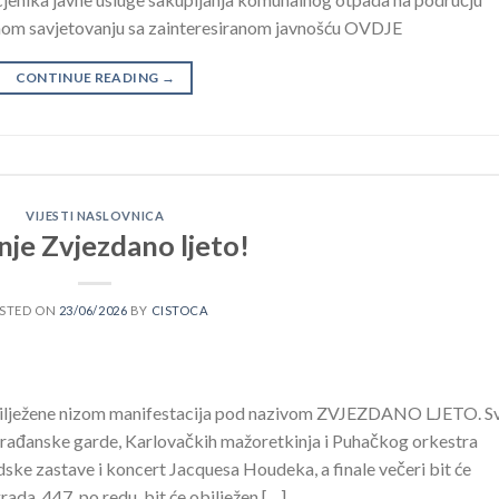
nom savjetovanju sa zainteresiranom javnošću OVDJE
CONTINUE READING
→
VIJESTI NASLOVNICA
nje Zvjezdano ljeto!
STED ON
23/06/2026
BY
CISTOCA
obilježene nizom manifestacija pod nazivom ZVJEZDANO LJETO. S
ađanske garde, Karlovačkih mažoretkinja i Puhačkog orkestra
ske zastave i koncert Jacquesa Houdeka, a finale večeri bit će
ada, 447. po redu, bit će obilježen […]