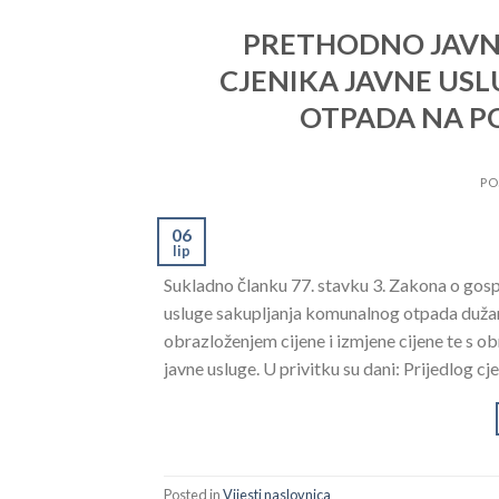
PRETHODNO JAVN
CJENIKA JAVNE US
OTPADA NA P
PO
06
lip
Sukladno članku 77. stavku 3. Zakona o go
usluge sakupljanja komunalnog otpada dužan 
obrazloženjem cijene i izmjene cijene te s 
javne usluge. U privitku su dani: Prijedlog cj
Posted in
Vijesti naslovnica