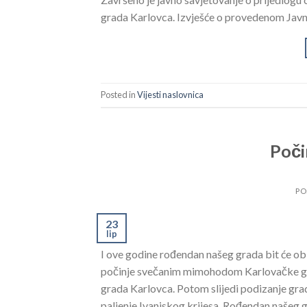
grada Karlovca. Izvješće o provedenom Jav
Posted in
Vijesti naslovnica
Poči
PO
23
lip
I ove godine rođendan našeg grada bit će 
počinje svečanim mimohodom Karlovačke gr
grada Karlovca. Potom slijedi podizanje grad
paljenje Ivanjskog krijesa. Rođendan našeg gr