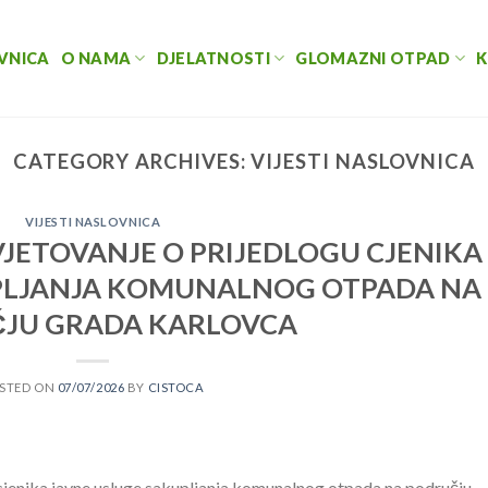
VNICA
O NAMA
DJELATNOSTI
GLOMAZNI OTPAD
K
CATEGORY ARCHIVES:
VIJESTI NASLOVNICA
VIJESTI NASLOVNICA
JETOVANJE O PRIJEDLOGU CJENIKA
PLJANJA KOMUNALNOG OTPADA NA
JU GRADA KARLOVCA
STED ON
07/07/2026
BY
CISTOCA
 cjenika javne usluge sakupljanja komunalnog otpada na području