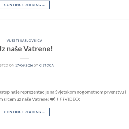
CONTINUE READING
→
VIJESTI NASLOVNICA
z naše Vatrene!
STED ON
17/06/2026
BY
CISTOCA
 nastup naše reprezentacije na Svjetskom nogometnom prvenstvu i
svim srcem uz naše Vatrene! ❤️🇭🇷 VIDEO:
CONTINUE READING
→