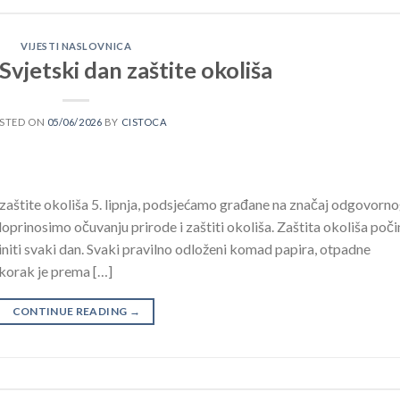
VIJESTI NASLOVNICA
, Svjetski dan zaštite okoliša
STED ON
05/06/2026
BY
CISTOCA
štite okoliša 5. lipnja, podsjećamo građane na značaj odgovorn
oprinosimo očuvanju prirode i zaštiti okoliša. Zaštita okoliša poči
iti svaki dan. Svaki pravilno odloženi komad papira, otpadne
 korak je prema […]
CONTINUE READING
→