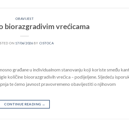
OBAVIJEST
 o biorazgradivim vrećicama
STED ON
17/06/2026
BY
CISTOCA
osno građane u individualnom stanovanju koji koriste smeđu kan
gle količine bioorazgradivih vrećica – podijeljene. Sljedeću isporu
ipnja te ćemo javnost pravovremeno obavijestiti o njihovom
CONTINUE READING
→