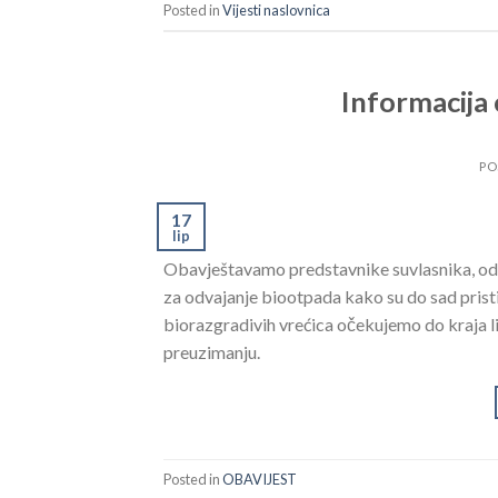
Posted in
Vijesti naslovnica
Informacija
PO
17
lip
Obavještavamo predstavnike suvlasnika, odn
za odvajanje biootpada kako su do sad pristi
biorazgradivih vrećica očekujemo do kraja l
preuzimanju.
Posted in
OBAVIJEST