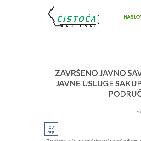
Skip
to
NASLO
content
ZAVRŠENO JAVNO SAV
JAVNE USLUGE SAKU
PODRUČ
PO
07
srp
Završeno je javno savjetovanje o prijedlogu