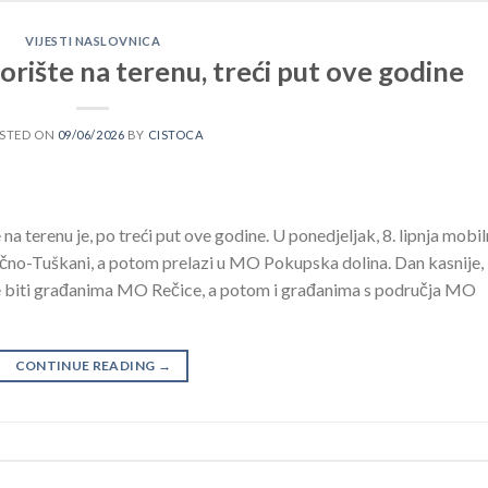
VIJESTI NASLOVNICA
rište na terenu, treći put ove godine
STED ON
09/06/2026
BY
CISTOCA
a terenu je, po treći put ove godine. U ponedjeljak, 8. lipnja mobi
čno-Tuškani, a potom prelazi u MO Pokupska dolina. Dan kasnije,
 će biti građanima MO Rečice, a potom i građanima s područja MO
CONTINUE READING
→