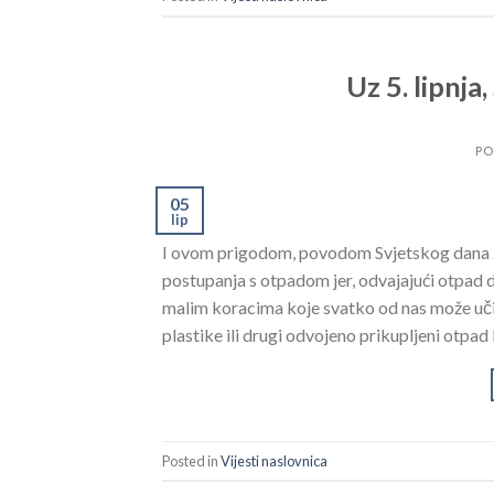
Uz 5. lipnja
PO
05
lip
I ovom prigodom, povodom Svjetskog dana za
postupanja s otpadom jer, odvajajući otpad d
malim koracima koje svatko od nas može učin
plastike ili drugi odvojeno prikupljeni otpad
Posted in
Vijesti naslovnica