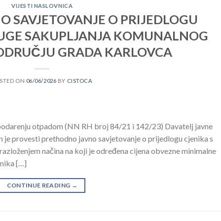
VIJESTI NASLOVNICA
O SAVJETOVANJE O PRIJEDLOGU
LUGE SAKUPLJANJA KOMUNALNOG
ODRUČJU GRADA KARLOVCA
STED ON
06/06/2026
BY
CISTOCA
spodarenju otpadom (NN RH broj 84/21 i 142/23) Davatelj javne
je provesti prethodno javno savjetovanje o prijedlogu cjenika s
obrazloženjem načina na koji je određena cijena obvezne minimalne
enika […]
CONTINUE READING
→