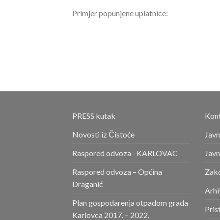
Primjer popunjene uplatnice:
PRESS kutak
Kont
Novosti iz Čistoće
Javn
Raspored odvoza– KARLOVAC
Javn
Raspored odvoza – Općina
Zako
Draganić
Arhi
Plan gospodarenja otpadom grada
Pris
Karlovca 2017. – 2022.