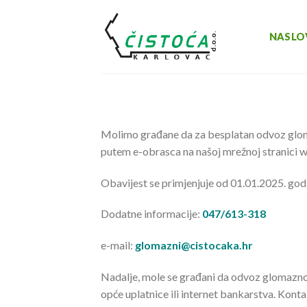
Skip
to
NASLO
content
Molimo građane da za besplatan odvoz glomaz
putem e-obrasca na našoj mrežnoj stranici 
Obavijest se primjenjuje od 01.01.2025. god
Dodatne informacije:
047/613-318
e-mail:
glomazni@cistocaka.hr
Nadalje, mole se građani da odvoz glomaznog 
opće uplatnice ili internet bankarstva. Kont