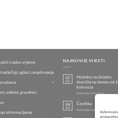
NAJNOVIJE VIJESTI
akti i radno vrijeme
i natječaji, oglasi, savjetovanja
Mobilno reciklažno
07
kol
dvorište na terenu od 1
a nabava
kolovoza
ni, odluke, pravilnici
za
Komentari isključeni
Mobilno
va
reciklažn
Čestitka
04
dvorište
kol
za
Komentari isključeni
na
tup informacijama
Da bismo pruž
Čestitka
terenu
pristup info