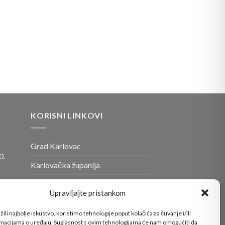
KORISNI LINKOVI
Grad Karlovac
0.
Karlovačka županija
Ministarstvo gospodarstva i
Upravljajte pristankom
o
održivog razvoja
ili najbolje iskustvo, koristimo tehnologije poput kolačića za čuvanje i/ili
Fond za zaštitu okoliša i
rmacijama o uređaju. Suglasnost s ovim tehnologijama će nam omogućiti da