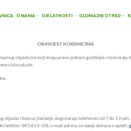
VNICA
O NAMA
DJELATNOSTI
GLOMAZNI OTPAD
K
OBAVIJEST KORISNICIMA
nog otpada (na koji imaju pravo jednom godišnje), rezerviraju te
www.cistocaka.hr.
ine.
otpada i šute uz plaćanje, dogovaraju telefonski od 7 do 13 sati, 
akt telefon: 047/613-318, e-mail adresa za slanje dokaza o uplati:
g