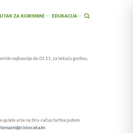
UTAK ZA KORISNIKE
EDUKACIJA
rmin najkasnije do 01.11. za tekuću godinu,
a uplate vrše na žiro-račun tvrtke putem
lomazni@cistocaka.hr
.