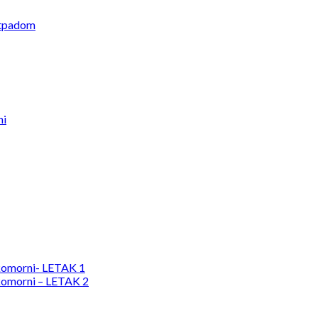
otpadom
ni
komorni- LETAK 1
komorni – LETAK 2