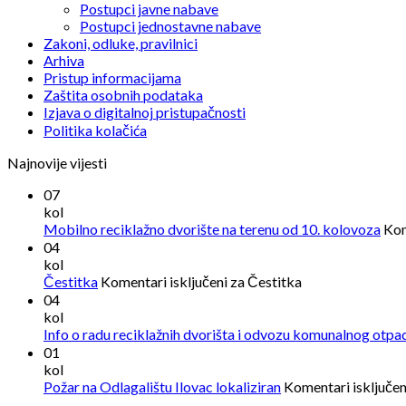
Postupci javne nabave
Postupci jednostavne nabave
Zakoni, odluke, pravilnici
Arhiva
Pristup informacijama
Zaštita osobnih podataka
Izjava o digitalnoj pristupačnosti
Politika kolačića
Najnovije vijesti
07
kol
Mobilno reciklažno dvorište na terenu od 10. kolovoza
Kom
04
kol
Čestitka
Komentari isključeni
za Čestitka
04
kol
Info o radu reciklažnih dvorišta i odvozu komunalnog otpa
01
kol
Požar na Odlagalištu Ilovac lokaliziran
Komentari isključen