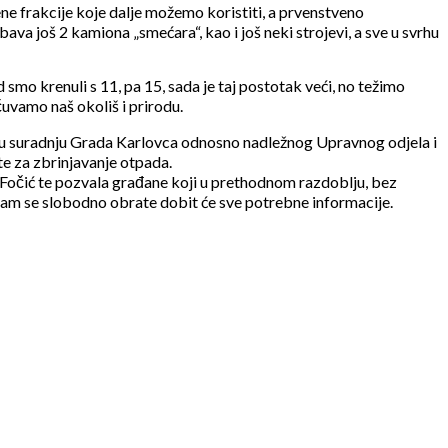
e frakcije koje dalje možemo koristiti, a prvenstveno
a još 2 kamiona „smećara“, kao i još neki strojevi, a sve u svrhu
mo krenuli s 11, pa 15, sada je taj postotak veći, no težimo
čuvamo naš okoliš i prirodu.
čku suradnju Grada Karlovca odnosno nadležnog Upravnog odjela i
te za zbrinjavanje otpada.
a Fočić te pozvala građane koji u prethodnom razdoblju, bez
 nam se slobodno obrate dobit će sve potrebne informacije.