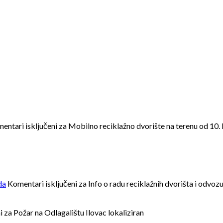
entari isključeni
za Mobilno reciklažno dvorište na terenu od 10.
da
Komentari isključeni
za Info o radu reciklažnih dvorišta i odv
i
za Požar na Odlagalištu Ilovac lokaliziran