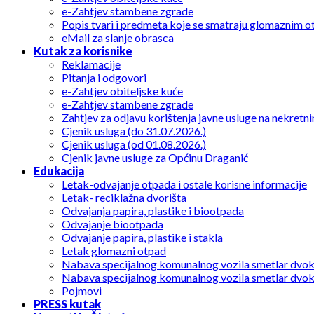
e-Zahtjev stambene zgrade
Popis tvari i predmeta koje se smatraju glomaznim 
eMail za slanje obrasca
Kutak za korisnike
Reklamacije
Pitanja i odgovori
e-Zahtjev obiteljske kuće
e-Zahtjev stambene zgrade
Zahtjev za odjavu korištenja javne usluge na nekretni
Cjenik usluga (do 31.07.2026.)
Cjenik usluga (od 01.08.2026.)
Cjenik javne usluge za Općinu Draganić
Edukacija
Letak-odvajanje otpada i ostale korisne informacije
Letak- reciklažna dvorišta
Odvajanja papira, plastike i biootpada
Odvajanje biootpada
Odvajanje papira, plastike i stakla
Letak glomazni otpad
Nabava specijalnog komunalnog vozila smetlar dvo
Nabava specijalnog komunalnog vozila smetlar dvo
Pojmovi
PRESS kutak