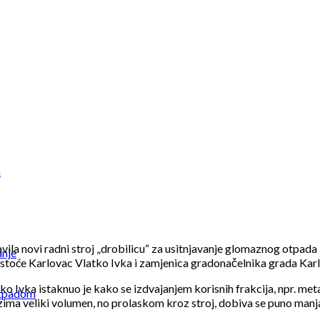
a
avila novi radni stroj „drobilicu“ za usitnjavanje glomaznog otpad
anje
istoće Karlovac Vlatko Ivka i zamjenica gradonačelnika grada Karl
Ivka istaknuo je kako se izdvajanjem korisnih frakcija, npr. metal
otpadom
zima veliki volumen, no prolaskom kroz stroj, dobiva se puno manja