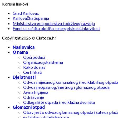
Korisni linkovi
Grad Karlovac
Karlovačka županija
Ministarstvo gospodarstva i održivog razvoja
Fond za zaštitu okoliša i energetsku učinkovitost
Copyright 2026 ©
Cistoca.hr
Naslovnica
O nama
Opći podaci
Organizacijska shema
Kako do nas
Certifikati
Djelatnosti
Odvoz miješanog komunalnog i reciklabilnog otpad
Odvoz neopasnog/inertnog i glomaznog otpada
Javna higijena
Održavanje
Odlagalište otpada i reciklažna dvorišta
Glomazni otpad
Obavijest o odvozu glomaznog otpada i šute uz plać
e-Zahtjev obiteljske kuće