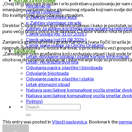
Kutak za korisnike
„Ovaj stroj bio nam je nužan i vrlo potreban u poslovanju jer n
Reklamacije
smanjujemo volumen mase glomaznog otpada koji nam ovdje dolazi“,
Pitanja i odgovori
što kvalitetnijeg gospodarenja otpadom.
e-Zahtjev obiteljske kuće
e-Zahtjev stambene zgrade
Direktor Čistoće ovom je prilikom istaknuo i kako je postotak od
Zahtjev za odjavu korištenja javne usluge na nekretni
puno većoj brojci, poručio je direktor Čistoće Vlatko Ivka te pozv
Cjenik usluga (do 31.07.2026.)
Cjenik usluga (od 01.08.2026.)
Zamjenica gradonačelnika grada Karlovca Ivana Fočić izrazila j
Cjenik javne usluge za Općinu Draganić
njegovih djelatnika i Čistoće Karlovac u procesima u vezi gospod
Edukacija
„Zahvaljujem svim građanima koji razdvajaju otpad i koji vode bri
Letak-odvajanje otpada i ostale korisne informacije
obzira na dosadašnje edukacije i informiranje koje su provodili
Letak- reciklažna dvorišta
Odvajanja papira, plastike i biootpada
Odvajanje biootpada
Odvajanje papira, plastike i stakla
Letak glomazni otpad
Nabava specijalnog komunalnog vozila smetlar dvo
Nabava specijalnog komunalnog vozila smetlar dvo
Pojmovi
This entry was posted in
Vijesti naslovnica
. Bookmark the
perma