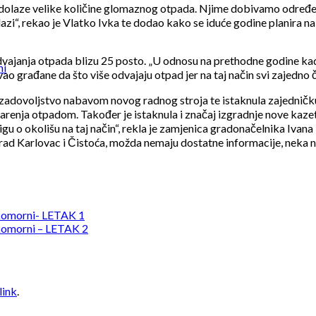
am dolaze velike količine glomaznog otpada. Njime dobivamo određen
 rekao je Vlatko Ivka te dodao kako se iduće godine planira nabav
vajanja otpada blizu 25 posto. „U odnosu na prethodne godine kad s
ni
ao građane da što više odvajaju otpad jer na taj način svi zajedno 
e zadovoljstvo nabavom novog radnog stroja te istaknula zajedni
arenja otpadom. Također je istaknula i značaj izgradnje nove kaze
gu o okolišu na taj način“, rekla je zamjenica gradonačelnika Ivan
 Grad Karlovac i Čistoća, možda nemaju dostatne informacije, neka
komorni- LETAK 1
komorni – LETAK 2
link
.