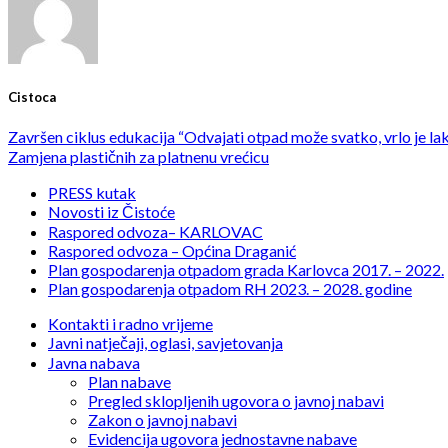
Cistoca
Završen ciklus edukacija “Odvajati otpad može svatko, vrlo je lako
Zamjena plastičnih za platnenu vrećicu
PRESS kutak
Novosti iz Čistoće
Raspored odvoza– KARLOVAC
Raspored odvoza – Općina Draganić
Plan gospodarenja otpadom grada Karlovca 2017. – 2022.
Plan gospodarenja otpadom RH 2023. – 2028. godine
Kontakti i radno vrijeme
Javni natječaji, oglasi, savjetovanja
Javna nabava
Plan nabave
Pregled sklopljenih ugovora o javnoj nabavi
Zakon o javnoj nabavi
Evidencija ugovora jednostavne nabave