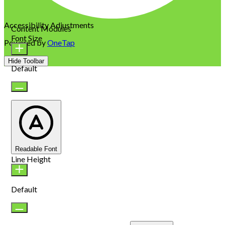
Accessibility Adjustments
Content Modules
Font Size
Powered by
OneTap
Hide Toolbar
Default
Readable Font
Line Height
Default