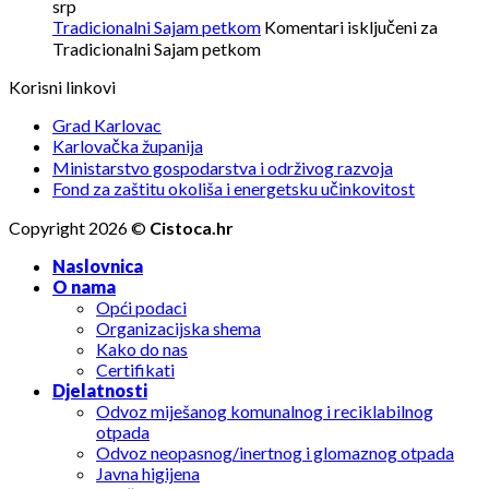
srp
Tradicionalni Sajam petkom
Komentari isključeni
za
Tradicionalni Sajam petkom
Korisni linkovi
Grad Karlovac
Karlovačka županija
Ministarstvo gospodarstva i održivog razvoja
Fond za zaštitu okoliša i energetsku učinkovitost
Copyright 2026 ©
Cistoca.hr
Naslovnica
O nama
Opći podaci
Organizacijska shema
Kako do nas
Certifikati
Djelatnosti
Odvoz miješanog komunalnog i reciklabilnog
otpada
Odvoz neopasnog/inertnog i glomaznog otpada
Javna higijena