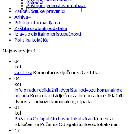
Pojmovi
Postupci jednostavne nabave
Zakoni, odluke, pravilnici
Arhiva
Pristup informacijama
Zaštita osobnih podataka
Izjava o digitalnoj pristupačnosti
Politika kolačića
Najnovije vijesti
04
kol
Čestitka
Komentari isključeni
za Čestitka
04
kol
Info o radu reciklažnih dvorišta i odvozu komunalnog
otpada
Komentari isključeni
za Info o radu reciklažnih
dvorišta i odvozu komunalnog otpada
01
kol
Požar na Odlagalištu Ilovac lokaliziran
Komentari
isključeni
za Požar na Odlagalištu Ilovac lokaliziran
17