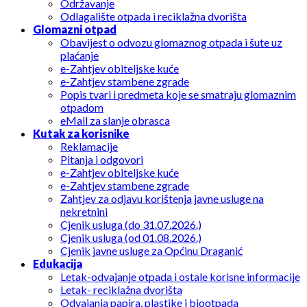
Održavanje
Odlagalište otpada i reciklažna dvorišta
Glomazni otpad
Obavijest o odvozu glomaznog otpada i šute uz
plaćanje
e-Zahtjev obiteljske kuće
e-Zahtjev stambene zgrade
Popis tvari i predmeta koje se smatraju glomaznim
otpadom
eMail za slanje obrasca
Kutak za korisnike
Reklamacije
Pitanja i odgovori
e-Zahtjev obiteljske kuće
e-Zahtjev stambene zgrade
Zahtjev za odjavu korištenja javne usluge na
nekretnini
Cjenik usluga (do 31.07.2026.)
Cjenik usluga (od 01.08.2026.)
Cjenik javne usluge za Općinu Draganić
Edukacija
Letak-odvajanje otpada i ostale korisne informacije
Letak- reciklažna dvorišta
Odvajanja papira, plastike i biootpada